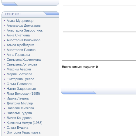
КАТЕГОРИИ
Агата Муцениеце
Александр Домогаров
Анастасия Заворотнюк
Анна Снаткина
Анастасия Волочкова
Алиса Фрейндлих
Анастасия Панина
Анна Горшкова
Светлана Ходченкова
Светлана Антонова
Всего комментариев
:
0
Максим Аверин
Мария Болтнева
Екатерина Гусева
Ольга Павловец
Настя Задорожная
Лиза Боярская (1985)
Ирина Лачина
Дмитрий Миллер
Наталия Житкова
Наталья Рудова
Лилия Кондрова
Кристина Асмус (1988)
Ольга Будина
Виктория Герасимова