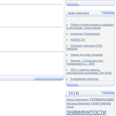
ВАША РЕКЛАМА
Обмен подписчиками и лайками
в инстаграм. Регистрация
instagram @awtoawarii
НОВОСТИ
Интернет магазин СЕКС
МАШИН
Новые русские сериалы
Аренда - Строительство -
Недвижимость - ЖКХ
20% с каждого заказа -
партнерская программа Top Shop!
Кулинарные рецепты
ТЕГИ
телеведущая
Анна Семенович
спортсменка
Наташа Королева
тенис
знаменитости