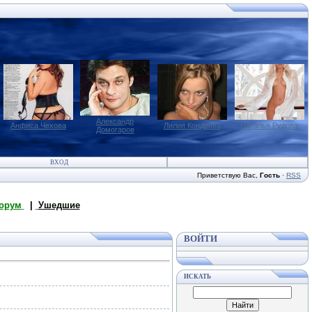
Александр
Анфиса Чехова
Лилия Кондрова
Наталья Рудова
Домогаров
ВХОД
Приветствую Вас
,
Гость
·
RSS
орум
|
Ушедшие
ВОЙТИ
ИСКАТЬ