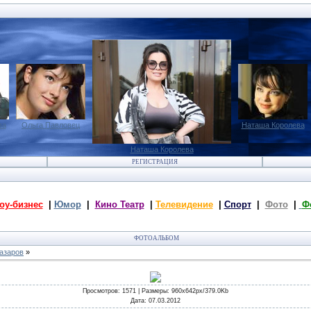
ва
Ольга Павловец
Наташа Королева
Наташа Королева
РЕГИСТРАЦИЯ
оу-бизнес
|
Юмор
|
Кино Театр
|
Телевидение
|
Спорт
|
Фото
|
Ф
ФОТОАЛЬБОМ
Газаров
»
Просмотров
: 1571 |
Размеры
: 960x642px/379.0Kb
Дата
: 07.03.2012