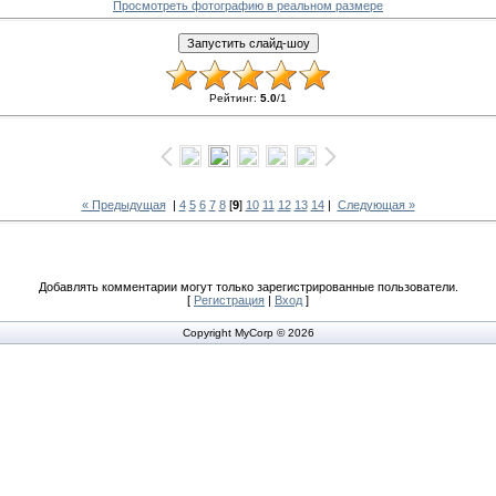
Просмотреть фотографию в реальном размере
Рейтинг
:
5.0
/
1
« Предыдущая
|
4
5
6
7
8
[
9
]
10
11
12
13
14
|
Следующая »
Добавлять комментарии могут только зарегистрированные пользователи.
[
Регистрация
|
Вход
]
Copyright MyCorp © 2026