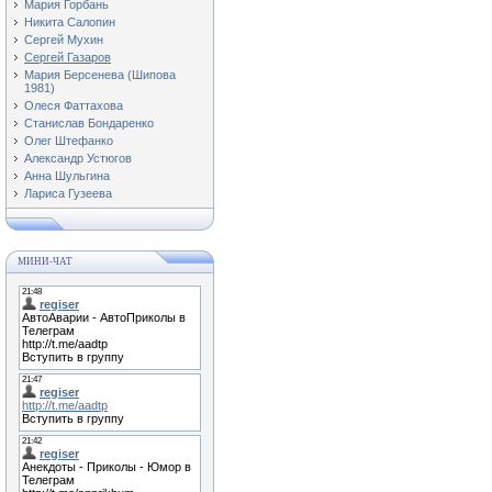
Мария Горбань
Никита Салопин
Сергей Мухин
Сергей Газаров
Мария Берсенева (Шипова
1981)
Олеся Фаттахова
Станислав Бондаренко
Олег Штефанко
Александр Устюгов
Анна Шульгина
Лариса Гузеева
МИНИ-ЧАТ