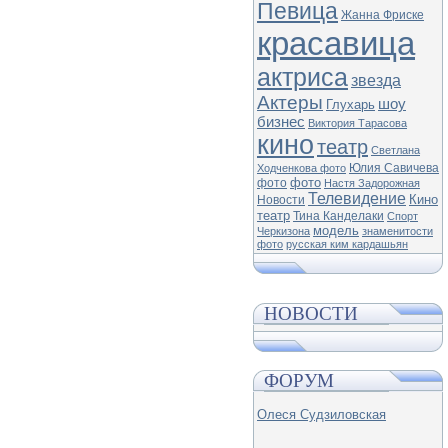
Певица
Жанна Фриске
красавица
актриса
звезда
Актеры
шоу
Глухарь
бизнес
Виктория Тарасова
кино
театр
Светлана
Юлия Савичева
Ходченкова фото
фото
фото
Настя Задорожная
Телевидение
Кино
Новости
театр
Тина Канделаки
Спорт
модель
Черкизона
знаменитости
фото
русская ким кардашьян
НОВОСТИ
ФОРУМ
Олеся Судзиловская