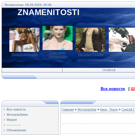
Воскресенье, 09.08.2026, 09:48
ZNAMENITOSTI
Светлана
Лера Кудрявцева
Наталья Рудова
Оксана Федоро
Ходченкова
ГЛАВНАЯ
Все новости
|
Ш
Все новости
Главная
»
Фотоальбом
»
Кино, Театр
»
Сергей 
Фотоальбомы
Форум
------------
Объявления