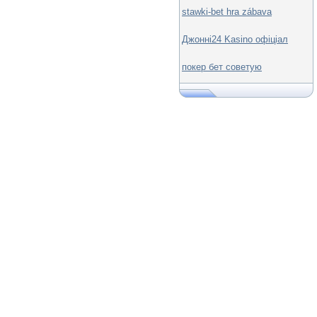
stawki-bet hra zábava
Джонні24 Kasino офіціал
покер бет советую