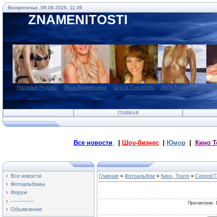
Воскресенье, 09.08.2026, 11:36
ZNAMENITOSTI
Наталья Рудова
Лера Кудрявцева
Ольга Павловец
Лера Кудрявцева
На
ГЛАВНАЯ
Все новости
|
Шоу-бизнес
|
Юмор
|
Кино Т
Все новости
Главная
»
Фотоальбом
»
Кино, Театр
»
Сергей 
Фотоальбомы
Форум
------------
Просмотров
: 
Объявления