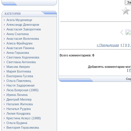
КАТЕГОРИИ
Агата Муцениеце
Александр Домогаров
Анастасия Заворотнюк
Анна Снаткина
Анастасия Волочкова
Алиса Фрейндлих
« Предыдущая
|
7
8
9
Анастасия Панина
Анна Горшкова
Всего комментариев
:
0
Светлана Ходченкова
Светлана Антонова
Максим Аверин
Добавлять комментарии могу
[
Р
Мария Болтнева
Екатерина Гусева
Cop
Ольга Павловец
Настя Задорожная
Лиза Боярская (1985)
Ирина Лачина
Дмитрий Миллер
Наталия Житкова
Наталья Рудова
Лилия Кондрова
Кристина Асмус (1988)
Ольга Будина
Виктория Герасимова