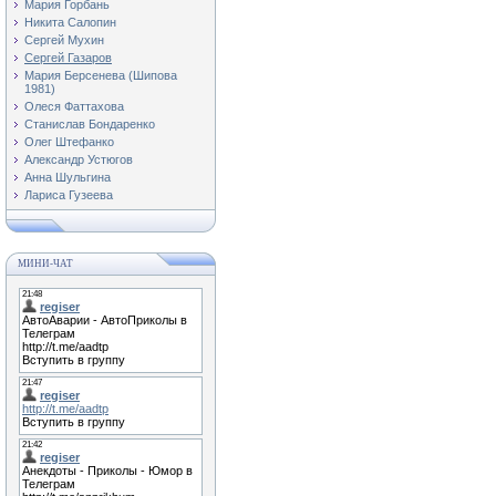
Мария Горбань
Никита Салопин
Сергей Мухин
Сергей Газаров
Мария Берсенева (Шипова
1981)
Олеся Фаттахова
Станислав Бондаренко
Олег Штефанко
Александр Устюгов
Анна Шульгина
Лариса Гузеева
МИНИ-ЧАТ