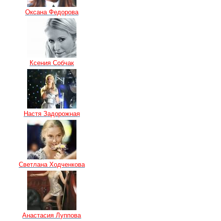
Оксана Федорова
Ксения Собчак
Настя Задорожная
Светлана Ходченкова
Анастасия Луппова