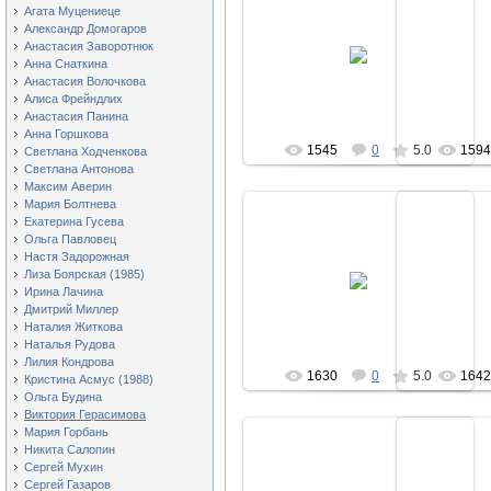
Агата Муцениеце
Александр Домогаров
03.04.2011
0
Анастасия Заворотнюк
Анна Снаткина
123
Анастасия Волочкова
Алиса Фрейндлих
Анастасия Панина
Анна Горшкова
1545
0
5.0
159
Светлана Ходченкова
Светлана Антонова
Максим Аверин
Мария Болтнева
Екатерина Гусева
Ольга Павловец
Настя Задорожная
03.04.2011
0
Лиза Боярская (1985)
Ирина Лачина
123
Дмитрий Миллер
Наталия Житкова
Наталья Рудова
Лилия Кондрова
1630
0
5.0
164
Кристина Асмус (1988)
Ольга Будина
Виктория Герасимова
Мария Горбань
Никита Салопин
Сергей Мухин
Сергей Газаров
03.04.2011
0