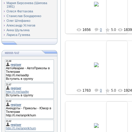
Мария Берсенева (Шипова
1981)
123
Олеся Фаттахова
Станислав Бондаренко
Олег Штефанко
Александр Устюгов
1656
0
5.0
183
Анна Шульгина
Лариса Гузеева
МИНИ-ЧАТ
03.04.2011
0
123
1763
0
5.0
192
03.04.2011
0
123