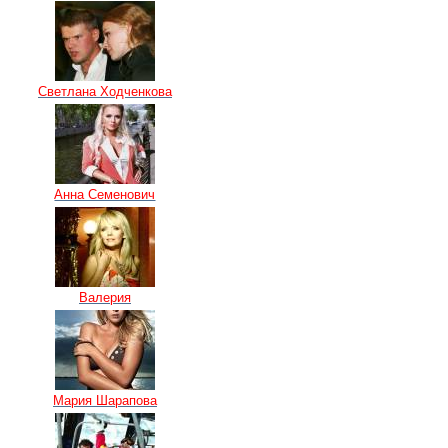
Светлана Ходченкова
Анна Семенович
Валерия
Мария Шарапова