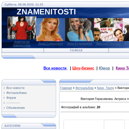
Суббота, 08.08.2026, 21:25
ZNAMENITOSTI
Анастасия
Анна Семенович
Лера Кудрявцева
Дмитрий Миллер
Фи
Заворотнюк
ГЛАВНАЯ
Все новости
|
Шоу-бизнес
|
Юмор
|
Кино Т
Все новости
Главная
»
Фотоальбом
»
Кино, Театр
» Виктор
Фотоальбомы
Форум
Виктория Герасимова. Актриса те
------------
Фотографий в альбоме
:
20
Объявления
КАТЕГОРИИ