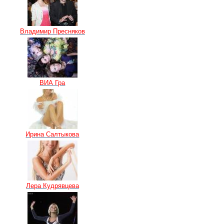
Владимир Пресняков
ВИА Гра
Ирина Салтыкова
Лера Кудрявцева