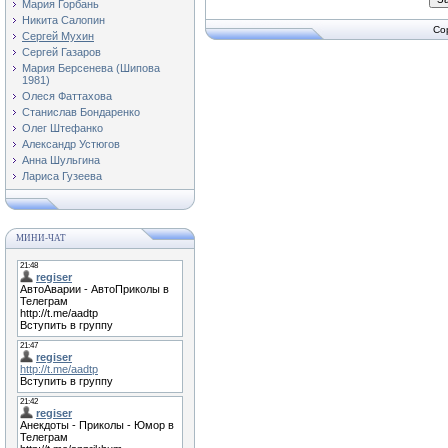
Мария Горбань
Никита Салопин
Co
Сергей Мухин
Сергей Газаров
Мария Берсенева (Шипова
1981)
Олеся Фаттахова
Станислав Бондаренко
Олег Штефанко
Александр Устюгов
Анна Шульгина
Лариса Гузеева
МИНИ-ЧАТ