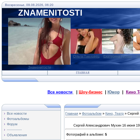
Воскресенье, 09.08.2026, 06:20
ZNAMENITOSTI
Ольга Павловец
Екатерина Гусева
Ан
Знаменитости
ГЛАВНАЯ
Все новости
|
Шоу-бизнес
|
Юмор
|
Кино Т
Все новости
Главная
»
Фотоальбом
»
Кино, Театр
» Сергей
Фотоальбомы
Форум
Сергей Александрович Мухин 16 июня 1976
------------
Фотографий в альбоме
:
5
Объявления