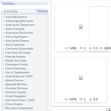
КАТЕГОРИИ
Агата Муцениеце
Александр Домогаров
23.08.2011
2
Анастасия Заворотнюк
Анна Снаткина
natali
Анастасия Волочкова
Алиса Фрейндлих
Анастасия Панина
Анна Горшкова
1456
0
5.0
156
Светлана Ходченкова
Светлана Антонова
Максим Аверин
Мария Болтнева
Екатерина Гусева
Ольга Павловец
Настя Задорожная
23.08.2011
Лиза Боярская (1985)
Ирина Лачина
natali
Дмитрий Миллер
Наталия Житкова
Наталья Рудова
Лилия Кондрова
1478
0
5.0
Кристина Асмус (1988)
Ольга Будина
Виктория Герасимова