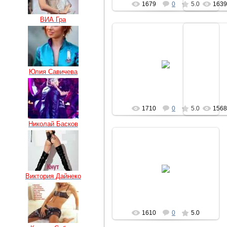
1679
0
5.0
163
ВИА Гра
04.07.2010
0
Юлия Савичева
regiser
1710
0
5.0
156
Николай Басков
04.07.2010
Виктория Дайнеко
regiser
1610
0
5.0