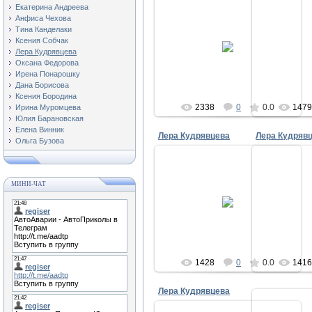
Екатерина Андреева
Анфиса Чехова
Тина Канделаки
16.02.2016
1
Ксения Собчак
Лера Кудрявцева
regiser
Оксана Федорова
Ирена Понарошку
Дана Борисова
Ксения Бородина
2338
0
0.0
147
Ирина Муромцева
Юлия Барановская
Елена Винник
Лера Кудрявцева
Лера Кудряв
Ольга Бузова
МИНИ-ЧАТ
16.02.2016
1
regiser
1428
0
0.0
141
Лера Кудрявцева