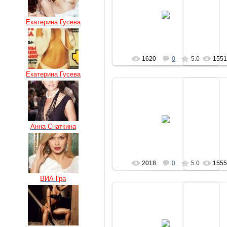
02.01.2011
0
Екатерина Гусева
regiser
1620
0
5.0
155
Екатерина Гусева
04.07.2010
0
Анна Снаткина
regiser
2018
0
5.0
155
ВИА Гра
04.07.2010
0