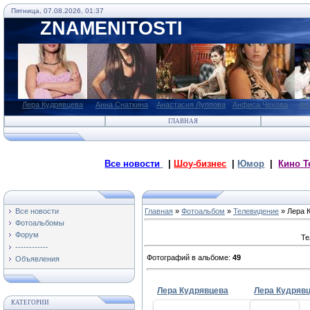
Пятница, 07.08.2026, 01:37
ZNAMENITOSTI
Лера Кудрявцева
Анна Снаткина
Анастасия Луппова
Анфиса Чехова
Фи
ГЛАВНАЯ
Все новости
|
Шоу-бизнес
|
Юмор
|
Кино Т
Все новости
Главная
»
Фотоальбом
»
Телевидение
» Лера 
Фотоальбомы
Форум
Те
------------
Фотографий в альбоме
:
49
Объявления
Лера Кудрявцева
Лера Кудряв
КАТЕГОРИИ