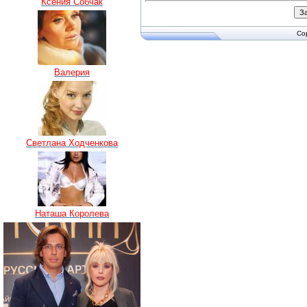
Ксения Собчак
Co
Валерия
Светлана Ходченкова
Наташа Королева