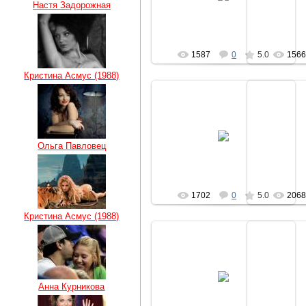
Настя Задорожная
regiser
1587
0
5.0
156
Кристина Асмус (1988)
04.07.2010
0
Ольга Павловец
regiser
1702
0
5.0
206
Кристина Асмус (1988)
04.07.2010
0
Анна Курникова
regiser