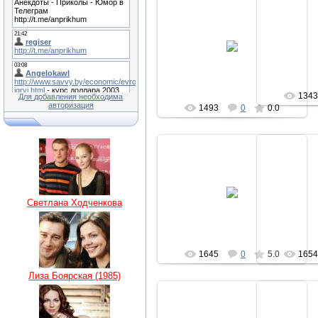
2
16.02.2016
regiser
134
Для добавления необходима
авторизация
1493
0
0.0
02.01.2011
0
Светлана Ходченкова
regiser
1645
0
5.0
165
Лиза Боярская (1985)