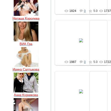
1824
0
5.0
173
Наташа Королева
04.07.2010
0
ВИА Гра
regiser
1987
0
5.0
172
Ирина Салтыкова
04.07.2010
0
Анна Курникова
regiser