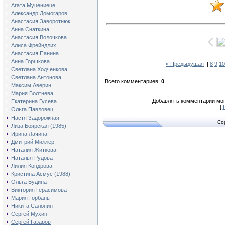
Агата Муцениеце
Александр Домогаров
Анастасия Заворотнюк
Анна Снаткина
Анастасия Волочкова
Алиса Фрейндлих
Анастасия Панина
Анна Горшкова
« Предыдущая
|
8
9
10
Светлана Ходченкова
Светлана Антонова
Всего комментариев
:
0
Максим Аверин
Мария Болтнева
Добавлять комментарии мог
Екатерина Гусева
[
Ольга Павловец
Настя Задорожная
Co
Лиза Боярская (1985)
Ирина Лачина
Дмитрий Миллер
Наталия Житкова
Наталья Рудова
Лилия Кондрова
Кристина Асмус (1988)
Ольга Будина
Виктория Герасимова
Мария Горбань
Никита Салопин
Сергей Мухин
Сергей Газаров