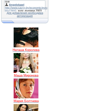
Для добавления необходима
авторизация
Наташа Королева
Маша Миронова
Мария Болтнева