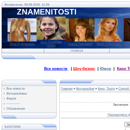
Воскресенье, 09.08.2026, 11:39
ZNAMENITOSTI
Лиза Боярская
Лера Кудрявцева
Ольга Павловец
Анна Семенович
Нас
(1985)
ГЛАВНАЯ
Все новости
|
Шоу-бизнес
|
Юмор
|
Кино Т
Все новости
Главная
»
Фотоальбом
»
Кино, Театр
»
Сергей 
Фотоальбомы
Форум
------------
Просмотров
:
Объявления
Просмотреть ф
КАТЕГОРИИ