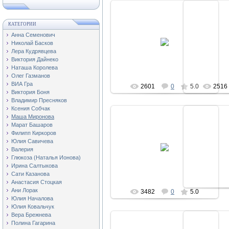
КАТЕГОРИИ
15
15.07.2009
Анна Семенович
Первый муж
Николай Басков
Иго
regiser
Лера Кудрявцева
Виктория Дайнеко
Наташа Королева
Олег Газманов
ВИА Гра
2601
0
5.0
2516
Виктория Боня
Владимир Пресняков
Ксения Собчак
Маша Миронова
Марат Башаров
Филипп Киркоров
15
15.07.2009
Юлия Савичева
Маша Миро
Валерия
regiser
мужем Дми
Глюкоза (Наталья Ионова)
Ирина Салтыкова
Сати Казанова
Анастасия Стоцкая
Ани Лорак
3482
0
5.0
3527
Юлия Началова
Юлия Ковальчук
Вера Брежнева
Полина Гагарина