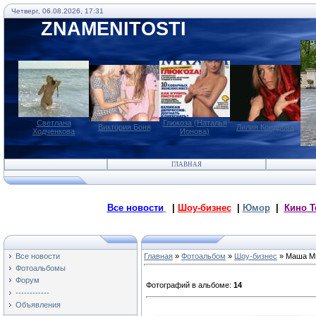
Четверг, 06.08.2026, 17:31
ZNAMENITOSTI
Светлана
Глюкоза (Наталья
Виктория Боня
Лилия Кондрова
Ходченкова
Ионова)
ГЛАВНАЯ
Все новости
|
Шоу-бизнес
|
Юмор
|
Кино Т
Все новости
Главная
»
Фотоальбом
»
Шоу-бизнес
» Маша М
Фотоальбомы
Форум
Фотографий в альбоме
:
14
------------
Объявления