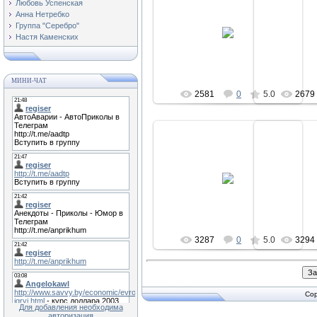
Любовь Успенская
Анна Нетребко
15.07.2009
15
Группа "Серебро"
Настя Каменских
regiser
МИНИ-ЧАТ
2581
0
5.0
2679
15.07.2009
15
regiser
3287
0
5.0
3294
Cop
Для добавления необходима
авторизация