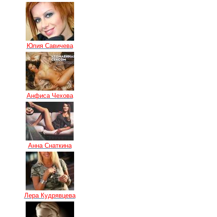
Юлия Савичева
Анфиса Чехова
Анна Снаткина
Лера Кудрявцева