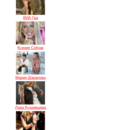
ВИА Гра
Ксения Собчак
Мария Шарапова
Лера Кудрявцева