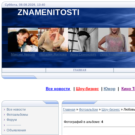
Суббота, 08.08.2026, 13:40
ZNAMENITOSTI
Максим Аверин
Наталия Житкова
Анна Семенович
Лера Кудрявцева
А
ГЛАВНАЯ
Все новости
|
Шоу-бизнес
|
Юмор
|
Кино Т
Все новости
Главная
»
Фотоальбом
»
Шоу-бизнес
» Любовь
Фотоальбомы
Форум
Фотографий в альбоме
:
4
------------
Объявления