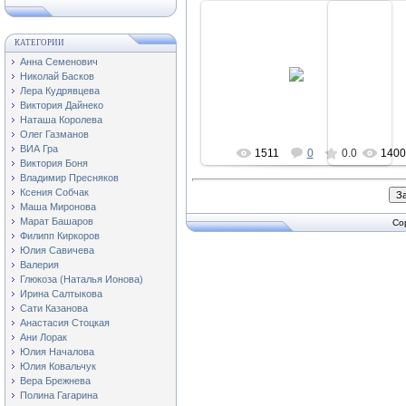
КАТЕГОРИИ
23.06.2015
2
Анна Семенович
Николай Басков
regiser
Лера Кудрявцева
Виктория Дайнеко
Наташа Королева
Олег Газманов
ВИА Гра
1511
0
0.0
140
Виктория Боня
Владимир Пресняков
Ксения Собчак
Маша Миронова
Марат Башаров
Co
Филипп Киркоров
Юлия Савичева
Валерия
Глюкоза (Наталья Ионова)
Ирина Салтыкова
Сати Казанова
Анастасия Стоцкая
Ани Лорак
Юлия Началова
Юлия Ковальчук
Вера Брежнева
Полина Гагарина