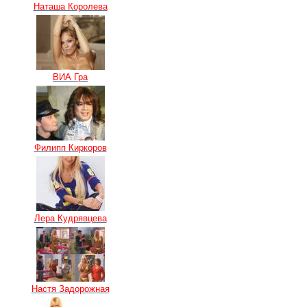
Наташа Королева
ВИА Гра
Филипп Киркоров
Лера Кудрявцева
Настя Задорожная