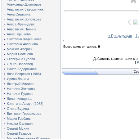
Александр Домогаров
Анастасия Заворотнюк
Анна Снаткина
Анастасия Волочкова
Алиса Фрейндлих
Анастасия Панина
Анна Горшкова
« Предыдущая
|
1
Светлана Ходченкова
Светлана Антонова
Всего комментариев
:
0
Максим Аверин
Мария Болтнева
Добавлять комментарии могу
Екатерина Гусева
[
Р
Ольга Павловец
Настя Задорожная
Cop
Лиза Боярская (1985)
Ирина Лачина
Дмитрий Миллер
Наталия Житкова
Наталья Рудова
Лилия Кондрова
Кристина Асмус (1988)
Ольга Будина
Виктория Герасимова
Мария Горбань
Никита Салопин
Сергей Мухин
Сергей Газаров
Мария Берсенева (Шипова