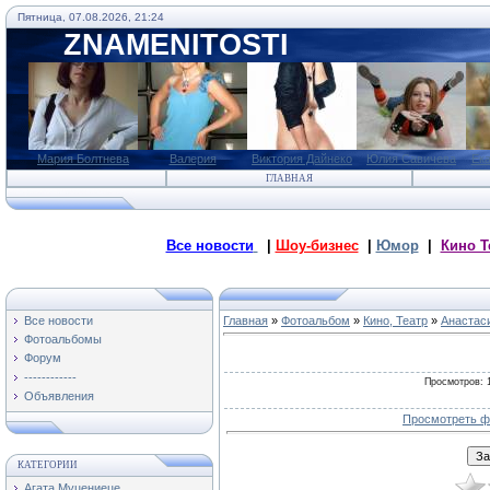
Пятница, 07.08.2026, 21:24
ZNAMENITOSTI
Мария Болтнева
Валерия
Виктория Дайнеко
Юлия Савичева
Ека
ГЛАВНАЯ
Все новости
|
Шоу-бизнес
|
Юмор
|
Кино Т
Все новости
Главная
»
Фотоальбом
»
Кино, Театр
»
Анастас
Фотоальбомы
Форум
------------
Просмотров
: 
Объявления
Просмотреть ф
КАТЕГОРИИ
Агата Муцениеце