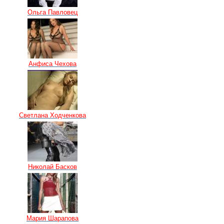
Ольга Павловец
Анфиса Чехова
Светлана Ходченкова
Николай Басков
Мария Шарапова