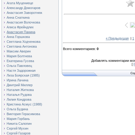
Агата Муцениеце
Александр Домогаров
Анастасия Заворотнюк
Анна Снаткина
Анастасия Волочкова
Алиса Фрейндлих
Анастасия Панина
Анна Горшкова
« Предыдущая
|
1
Светлана Ходченкова
Светлана Антонова
Всего комментариев
:
0
Максим Аверин
Мария Болтнева
Добавлять комментарии мог
Екатерина Гусева
[
Ольга Павловец
Настя Задорожная
Co
Лиза Боярская (1985)
Ирина Лачина
Дмитрий Миллер
Наталия Житкова
Наталья Рудова
Лилия Кондрова
Кристина Асмус (1988)
Ольга Будина
Виктория Герасимова
Мария Горбань
Никита Салопин
Сергей Мухин
Сергей Газаров