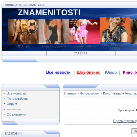
Пятница, 07.08.2026, 18:17
ZNAMENITOSTI
Кристина Асмус
ВИА Гра
Тина Канделаки
Ксения Собчак
Ма
(1988)
ГЛАВНАЯ
Все новости
|
Шоу-бизнес
|
Юмор
|
Кино Т
Все новости
Главная
»
Фотоальбом
»
Кино, Театр
»
Анаста
Фотоальбомы
Форум
------------
Просмотров
: 
Объявления
Просмотреть ф
КАТЕГОРИИ