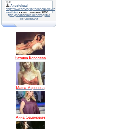
Для добавления необходима
авторизация
Наташа Королева
Маша Миронова
Анна Семенович