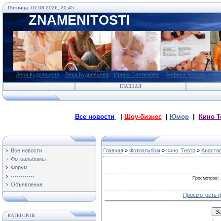
Пятница, 07.08.2026, 20:45
ZNAMENITOSTI
Лера Кудрявцева
Лера Кудрявцева
Ирина Салтыкова
Анфиса Чехова
Фи
ГЛАВНАЯ
Все новости
|
Шоу-бизнес
|
Юмор
|
Кино Т
Все новости
Главная
»
Фотоальбом
»
Кино, Театр
»
Анаста
Фотоальбомы
Форум
------------
Просмотров
:
Объявления
Просмотреть ф
КАТЕГОРИИ