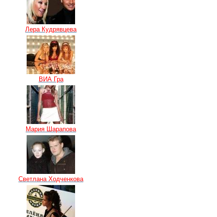
Лера Кудрявцева
ВИА Гра
Мария Шарапова
Светлана Ходченкова