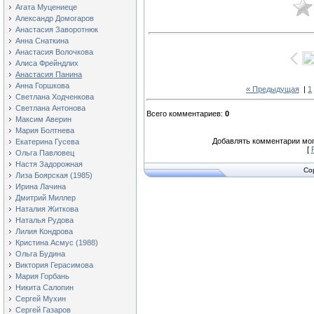
Агата Муцениеце
Александр Домогаров
Анастасия Заворотнюк
Анна Снаткина
Анастасия Волочкова
Алиса Фрейндлих
Анастасия Панина
Анна Горшкова
« Предыдущая
|
1
Светлана Ходченкова
Светлана Антонова
Всего комментариев
:
0
Максим Аверин
Мария Болтнева
Добавлять комментарии мог
Екатерина Гусева
[
Ольга Павловец
Настя Задорожная
Co
Лиза Боярская (1985)
Ирина Лачина
Дмитрий Миллер
Наталия Житкова
Наталья Рудова
Лилия Кондрова
Кристина Асмус (1988)
Ольга Будина
Виктория Герасимова
Мария Горбань
Никита Салопин
Сергей Мухин
Сергей Газаров