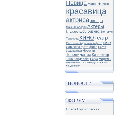
Певица
Жанна Фриске
красавица
актриса
звезда
Актеры
Максим Аверин
шоу бизнес
Глухарь
Виктория
кино
театр
Тарасова
Юлия
Светлана Ходченкова фото
фото
Савичева фото
Настя
Новости
Задорожная
Телевидение
Кино театр
модель
Тина Канделаки
Спорт
знаменитости фото
русская ким
кардашьян
НОВОСТИ
ФОРУМ
Олеся Судзиловская