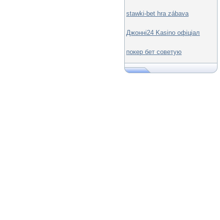
stawki-bet hra zábava
Джонні24 Kasino офіціал
покер бет советую