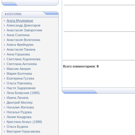
КАТЕГОРИИ
Агата Муцениеце
Александр Домогаров
Анастасия Заворотнюк
Анна Снаткина
Анастасия Волочкова
Алиса Фрейндлих
Анастасия Панина
Анна Горшкова
Светлана Ходченкова
Светлана Антонова
Всего комментариев
:
0
Максим Аверин
Мария Болтнева
Екатерина Гусева
Ольга Павловец
Настя Задорожная
Лиза Боярская (1985)
Ирина Лачина
Дмитрий Миллер
Наталия Житкова
Наталья Рудова
Лилия Кондрова
Кристина Асмус (1988)
Ольга Будина
Виктория Герасимова