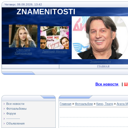
Четверг, 06.08.2026, 13:42
ZNAMENITOSTI
Светлана
Дмитрий Миллер
Ходченкова
Знаменитости
ГЛАВНАЯ
Все новости
|
Ш
Все новости
Главная
»
Фотоальбом
»
Кино, Театр
»
Агата 
Фотоальбомы
Форум
------------
Объявления