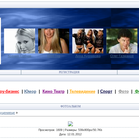
Ксения Собчак
ВИА Гра
Анна Курникова
Олег Газманов
РЕГИСТРАЦИЯ
оу-бизнес
|
Юмор
|
Кино Театр
|
Телевидение
|
Спорт
|
Фото
|
Ф
ФОТОАЛЬБОМ
Муцениеце
»
Просмотров
: 1609 |
Размеры
: 539x800px/50.7Kb
Дата
: 12.01.2012