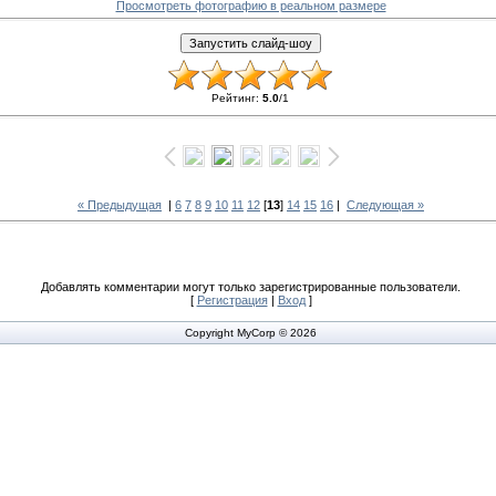
Просмотреть фотографию в реальном размере
Рейтинг
:
5.0
/
1
« Предыдущая
|
6
7
8
9
10
11
12
[
13
]
14
15
16
|
Следующая »
Добавлять комментарии могут только зарегистрированные пользователи.
[
Регистрация
|
Вход
]
Copyright MyCorp © 2026