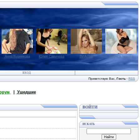
Анна Курникова
Юлия Савичева
ВИА Гра
Анфиса Чехова
ВХОД
Приветствую Вас
,
Гость
·
RSS
орум
|
Ушедшие
ВОЙТИ
ИСКАТЬ