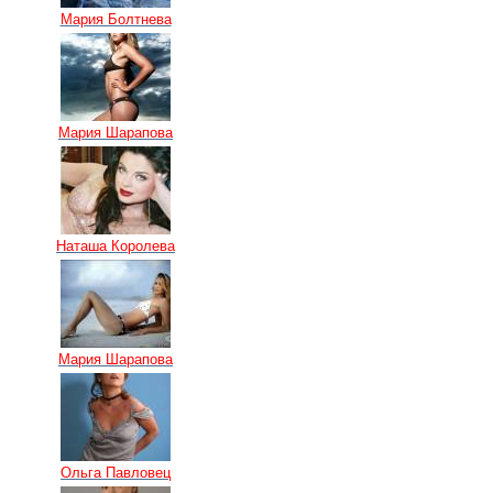
Мария Болтнева
Мария Шарапова
Наташа Королева
Мария Шарапова
Ольга Павловец