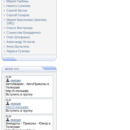
Мария Горбань
Никита Салопин
Сергей Мухин
Сергей Газаров
Мария Берсенева (Шипова
1981)
Олеся Фаттахова
Станислав Бондаренко
Олег Штефанко
Александр Устюгов
Анна Шульгина
Лариса Гузеева
МИНИ-ЧАТ