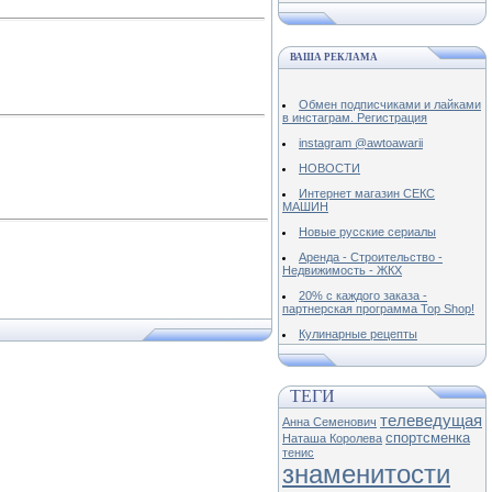
ВАША РЕКЛАМА
Обмен подписчиками и лайками
в инстаграм. Регистрация
instagram @awtoawarii
НОВОСТИ
Интернет магазин СЕКС
МАШИН
Новые русские сериалы
Аренда - Строительство -
Недвижимость - ЖКХ
20% с каждого заказа -
партнерская программа Top Shop!
Кулинарные рецепты
ТЕГИ
телеведущая
Анна Семенович
спортсменка
Наташа Королева
тенис
знаменитости