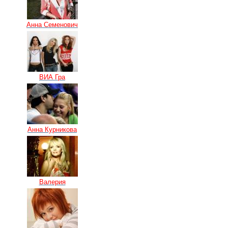
Анна Семенович
ВИА Гра
Анна Курникова
Валерия