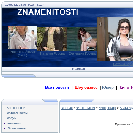
Суббота, 08.08.2026, 21:14
ZNAMENITOSTI
Кристина Асмус
Наталья Рудова
Екатерина Гусева
(1988)
Наташа Коро
ГЛАВНАЯ
Все новости
|
Шоу-бизнес
|
Юмор
|
Кино Т
Все новости
Главная
»
Фотоальбом
»
Кино, Театр
»
Агата М
Фотоальбомы
Форум
------------
Просмотров
: 
Объявления