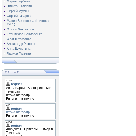
Мария Горбань
Никита Салопин
Сергей Мухин
Сергей Газаров
Мария Берсенева (Шипова
1981)
Олеся Фаттахова
Станислав Бондаренко
Олег Штефанко
Александр Устюгов
Анна Шульгина
Лариса Гузеева
МИНИ-ЧАТ