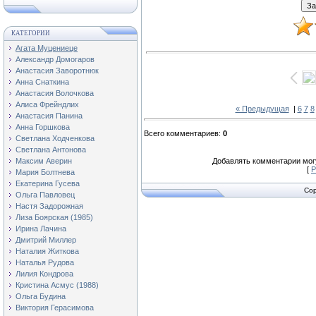
КАТЕГОРИИ
Агата Муцениеце
Александр Домогаров
Анастасия Заворотнюк
Анна Снаткина
Анастасия Волочкова
Алиса Фрейндлих
« Предыдущая
|
6
7
8
Анастасия Панина
Анна Горшкова
Всего комментариев
:
0
Светлана Ходченкова
Светлана Антонова
Максим Аверин
Добавлять комментарии могу
[
Р
Мария Болтнева
Екатерина Гусева
Cop
Ольга Павловец
Настя Задорожная
Лиза Боярская (1985)
Ирина Лачина
Дмитрий Миллер
Наталия Житкова
Наталья Рудова
Лилия Кондрова
Кристина Асмус (1988)
Ольга Будина
Виктория Герасимова