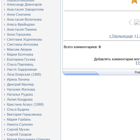
Александр Домогаров
Анастасия Заворотнюк
Анна Снаткина
Анастасия Волочкова
Алиса Фрейндлих
Анастасия Панина
Анна Горшкова
« Предыдущая
|
1
Светлана Ходченкова
Светлана Антонова
Всего комментариев
:
0
Максим Аверин
Мария Болтнева
Добавлять комментарии могу
Екатерина Гусева
[
Р
Ольга Павловец
Настя Задорожная
Cop
Лиза Боярская (1985)
Ирина Лачина
Дмитрий Миллер
Наталия Житкова
Наталья Рудова
Лилия Кондрова
Кристина Асмус (1988)
Ольга Будина
Виктория Герасимова
Мария Горбань
Никита Салопин
Сергей Мухин
Сергей Газаров
Мария Берсенева (Шипова