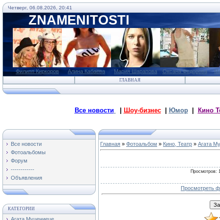
Четверг, 06.08.2026, 20:41
ZNAMENITOSTI
Филипп Киркоров
Алина Кабаева
Мария Шарапова
Оксана Федорова
М
ГЛАВНАЯ
Все новости
|
Шоу-бизнес
|
Юмор
|
Кино Т
Все новости
Главная
»
Фотоальбом
»
Кино, Театр
»
Агата М
Фотоальбомы
Форум
------------
Просмотров
: 
Объявления
Просмотреть ф
КАТЕГОРИИ
Агата Муцениеце