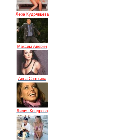
Лера Кудрявцева
Максим Аверин
Анна Снаткина
Лилия Кондрова