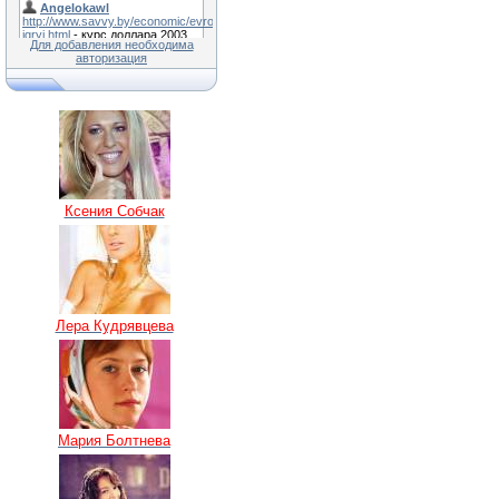
Для добавления необходима
авторизация
Ксения Собчак
Лера Кудрявцева
Мария Болтнева