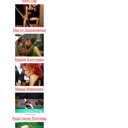
ВИА Гра
Настя Задорожная
Мария Болтнева
Маша Миронова
Анастасия Луппова