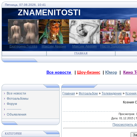
Пятница, 07.08.2026, 10:41
ZNAMENITOSTI
Глю
Екатерина Гусева
Максим Аверин
Максим Аверин
Настя Задорожная
ГЛАВНАЯ
Все новости
|
Шоу-бизнес
|
Юмор
|
Кино Т
Все новости
Главная
»
Фотоальбом
»
Телевидение
»
Ксения
Фотоальбомы
Ксения С
Форум
------------
Просмотров
: 
Объявления
Дата
: 01.12.2015 |
Т
Просмотреть ф
КАТЕГОРИИ