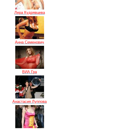
Лера Кудрявцева
Анна Семенович
ВИА Гра
Анастасия Луппова