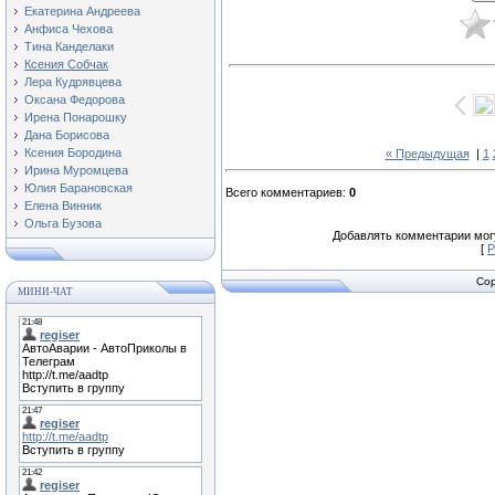
Екатерина Андреева
Анфиса Чехова
Тина Канделаки
Ксения Собчак
Лера Кудрявцева
Оксана Федорова
Ирена Понарошку
Дана Борисова
Ксения Бородина
« Предыдущая
|
1
Ирина Муромцева
Юлия Барановская
Всего комментариев
:
0
Елена Винник
Ольга Бузова
Добавлять комментарии могу
[
Р
Cop
МИНИ-ЧАТ