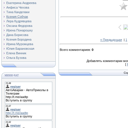
Екатерина Андреева
Анфиса Чехова
Тина Канделаки
Ксения Собчак
Лера Кудрявцева
Оксана Федорова
Ирена Понарошку
Дана Борисова
Ксения Бородина
« Предыдущая
|
1
Ирина Муромцева
Юлия Барановская
Всего комментариев
:
0
Елена Винник
Ольга Бузова
Добавлять комментарии мог
[
Co
МИНИ-ЧАТ