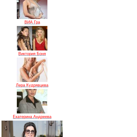
ВИА Гра
Виктория Боня
Лера Кудрявцева
Екатерина Андреева