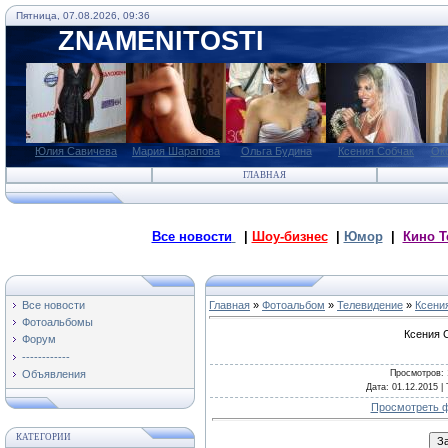
Пятница, 07.08.2026, 09:36
ZNAMENITOSTI
Юлия Савичева
Мария Шарапова
Ольга Будина
Ксения Собчак
Ок
ГЛАВНАЯ
Все новости
|
Шоу-бизнес
|
Юмор
|
Кино Т
Все новости
Главная
»
Фотоальбом
»
Телевидение
»
Ксени
Фотоальбомы
Ксения 
Форум
------------
Просмотров
:
Объявления
Дата
: 01.12.2015 |
Просмотреть ф
КАТЕГОРИИ