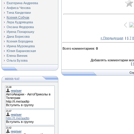
Екатерина Андреева
Анфиса Чехова
Тина Канделаки
Ксения Собчак
Лера Кудрявцева
Оксана Федорова
Ирена Понарошку
Дана Борисова
« Предыдущая
|
6
7
8
Ксения Бородина
Ирина Муромцева
Всего комментариев
:
0
Юлия Барановская
Елена Винник
Добавлять комментарии мог
Ольга Бузова
[
Co
МИНИ-ЧАТ