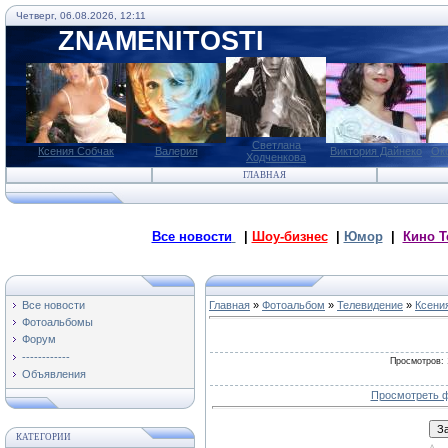
Четверг, 06.08.2026, 12:11
ZNAMENITOSTI
Светлана
Ксения Собчак
Валерия
Виктория Дайнеко
Ок
Ходченкова
ГЛАВНАЯ
Все новости
|
Шоу-бизнес
|
Юмор
|
Кино Т
Все новости
Главная
»
Фотоальбом
»
Телевидение
»
Ксени
Фотоальбомы
Форум
------------
Просмотров
:
Объявления
Просмотреть ф
КАТЕГОРИИ