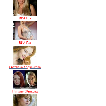
ВИА Гра
ВИА Гра
Светлана Ходченкова
Наталия Житкова