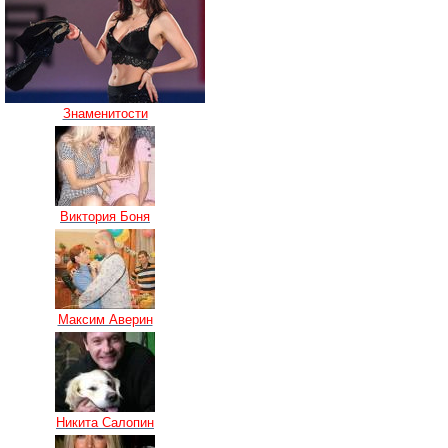
Знаменитости
Виктория Боня
Максим Аверин
Никита Салопин