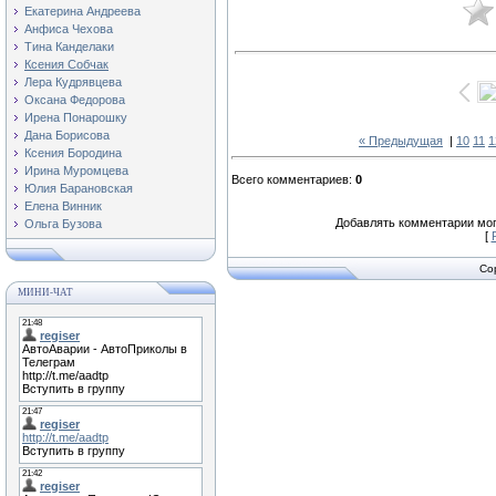
Екатерина Андреева
Анфиса Чехова
Тина Канделаки
Ксения Собчак
Лера Кудрявцева
Оксана Федорова
Ирена Понарошку
Дана Борисова
« Предыдущая
|
10
11
1
Ксения Бородина
Ирина Муромцева
Всего комментариев
:
0
Юлия Барановская
Елена Винник
Добавлять комментарии мог
Ольга Бузова
[
Co
МИНИ-ЧАТ