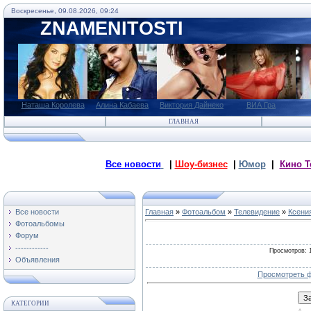
Воскресенье, 09.08.2026, 09:24
ZNAMENITOSTI
Наташа Королева
Алина Кабаева
Виктория Дайнеко
ВИА Гра
ГЛАВНАЯ
Все новости
|
Шоу-бизнес
|
Юмор
|
Кино Т
Все новости
Главная
»
Фотоальбом
»
Телевидение
»
Ксени
Фотоальбомы
Форум
------------
Просмотров
: 
Объявления
Просмотреть ф
КАТЕГОРИИ