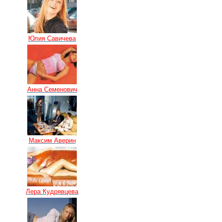
Юлия Савичева
Анна Семенович
Максим Аверин
Лера Кудрявцева