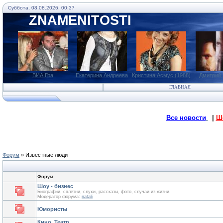
Суббота, 08.08.2026, 00:37
ZNAMENITOSTI
ВИА Гра
Екатерина Андреева
Кристина Асмус (1988)
Дмитрий
ГЛАВНАЯ
Все новости
|
Ш
Форум
»
Известные люди
Форум
Шоу - бизнес
Биографии, сплетни, слухи, рассказы, фото, случаи из жизни.
Модератор форума:
natali
Юмористы
Кино, Театр