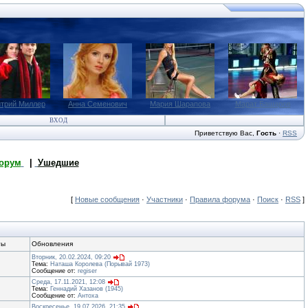
трий Миллер
Анна Семенович
Мария Шарапова
Марат Башаров
ВХОД
Приветствую Вас
,
Гость
·
RSS
орум
|
Ушедшие
[
Новые сообщения
·
Участники
·
Правила форума
·
Поиск
·
RSS
]
ты
Обновления
Вторник, 20.02.2024, 09:20
Тема:
Наташа Королева (Порывай 1973)
Сообщение от:
regiser
Среда, 17.11.2021, 12:08
Тема:
Геннадий Хазанов (1945)
Сообщение от:
Антоха
Воскресенье, 19.07.2026, 21:35