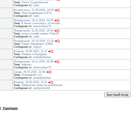
Тема:
Олеся Судзиловская
Сообщение от:
valet
Воскресенье, 21.06.2026, 16:53
Тема:
Лера Кудрявцева (1971)
Сообщение от:
valet
Понедельник, 18.11.2024, 00:35
Тема:
В Китае скончалась 14-летняя...
Сообщение от:
artemzinkov75
Понедельник, 11.05.2026, 18:54
Тема:
вход в онлайн казино Parik24
Сообщение от:
valet
Понедельник, 24.10.2016, 12:16
Тема:
Роман Абрамович (1966)
Сообщение от:
regiser
Вторник, 28.06.2022, 11:12
Тема:
Омаров и Бородина
Сообщение от:
anatoliyberkan
Понедельник, 18.11.2024, 00:36
Тема:
Адвокат
Сообщение от:
artemzinkov75
Среда, 26.03.2025, 22:48
Тема:
Розкладний стіл
Сообщение от:
anatoliyberkan
Вторник, 19.05.2026, 15:11
Тема:
Обманутые невесты разоблачил...
Сообщение от:
andriymetal11
|
Ушедшие