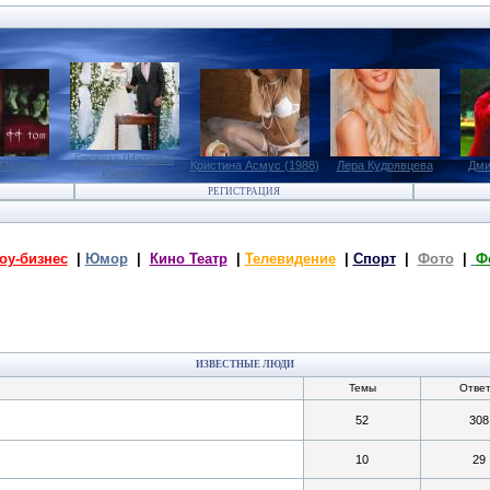
Глюкоза (Наталья
 Миллер
Кристина Асмус (1988)
Лера Кудрявцева
Дми
Ионова)
РЕГИСТРАЦИЯ
оу-бизнес
|
Юмор
|
Кино Театр
|
Телевидение
|
Спорт
|
Фото
|
Ф
ИЗВЕСТНЫЕ ЛЮДИ
Темы
Отве
52
308
10
29