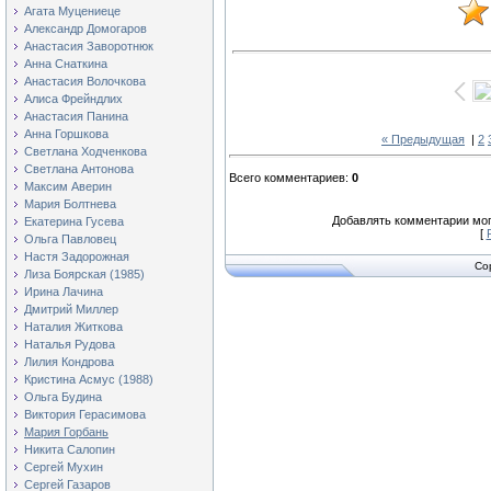
Агата Муцениеце
Александр Домогаров
Анастасия Заворотнюк
Анна Снаткина
Анастасия Волочкова
Алиса Фрейндлих
Анастасия Панина
Анна Горшкова
« Предыдущая
|
2
Светлана Ходченкова
Светлана Антонова
Всего комментариев
:
0
Максим Аверин
Мария Болтнева
Добавлять комментарии мог
Екатерина Гусева
[
Ольга Павловец
Настя Задорожная
Co
Лиза Боярская (1985)
Ирина Лачина
Дмитрий Миллер
Наталия Житкова
Наталья Рудова
Лилия Кондрова
Кристина Асмус (1988)
Ольга Будина
Виктория Герасимова
Мария Горбань
Никита Салопин
Сергей Мухин
Сергей Газаров