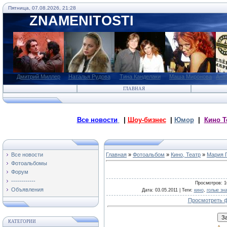
Пятница, 07.08.2026, 21:28
ZNAMENITOSTI
Дмитрий Миллер
Наталья Рудова
Тина Канделаки
Маша Миронова
Ана
ГЛАВНАЯ
Все новости
|
Шоу-бизнес
|
Юмор
|
Кино Т
Все новости
Главная
»
Фотоальбом
»
Кино, Театр
»
Мария 
Фотоальбомы
Форум
------------
Просмотров
: 
Объявления
Дата
: 03.05.2011 |
Теги
:
кино
,
голые зн
Просмотреть ф
КАТЕГОРИИ