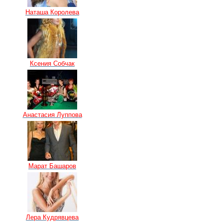
Наташа Королева
Ксения Собчак
Анастасия Луппова
Марат Башаров
Лера Кудрявцева