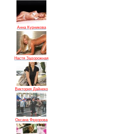
Анна Курникова
Настя Задорожная
Виктория Дайнеко
Оксана Федорова