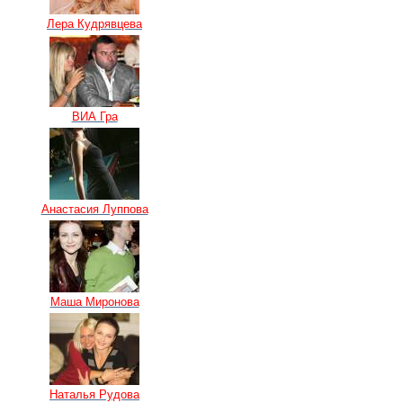
Лера Кудрявцева
ВИА Гра
Анастасия Луппова
Маша Миронова
Наталья Рудова