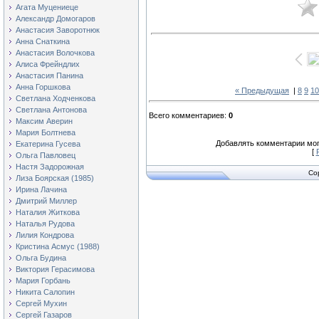
Агата Муцениеце
Александр Домогаров
Анастасия Заворотнюк
Анна Снаткина
Анастасия Волочкова
Алиса Фрейндлих
Анастасия Панина
Анна Горшкова
« Предыдущая
|
8
9
10
Светлана Ходченкова
Светлана Антонова
Всего комментариев
:
0
Максим Аверин
Мария Болтнева
Добавлять комментарии мог
Екатерина Гусева
[
Ольга Павловец
Настя Задорожная
Co
Лиза Боярская (1985)
Ирина Лачина
Дмитрий Миллер
Наталия Житкова
Наталья Рудова
Лилия Кондрова
Кристина Асмус (1988)
Ольга Будина
Виктория Герасимова
Мария Горбань
Никита Салопин
Сергей Мухин
Сергей Газаров