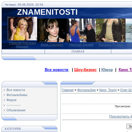
Четверг, 06.08.2026, 22:54
ZNAMENITOSTI
Глюкоза (Наталья
Анна Снаткина
Николай Басков
Наталья Рудова
Ма
Ионова)
ГЛАВНАЯ
Все новости
|
Шоу-бизнес
|
Юмор
|
Кино Т
Все новости
Главная
»
Фотоальбом
»
Кино, Театр
»
Олег Ш
Фотоальбомы
Форум
------------
Просмотров
:
Объявления
Просмотреть ф
КАТЕГОРИИ