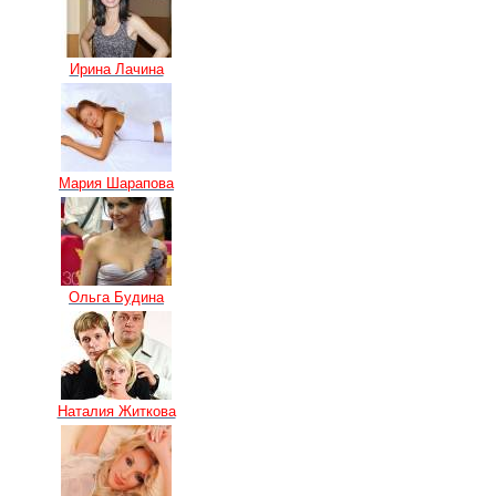
Ирина Лачина
Мария Шарапова
Ольга Будина
Наталия Житкова