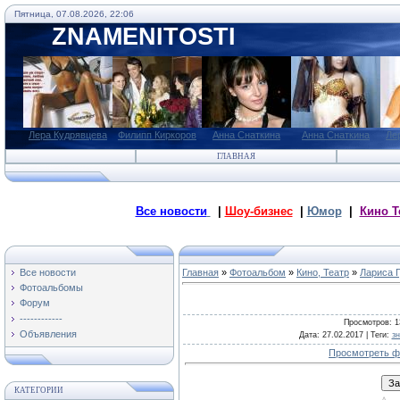
Пятница, 07.08.2026, 22:06
ZNAMENITOSTI
Лера Кудрявцева
Филипп Киркоров
Анна Снаткина
Анна Снаткина
Ле
ГЛАВНАЯ
Все новости
|
Шоу-бизнес
|
Юмор
|
Кино Т
Все новости
Главная
»
Фотоальбом
»
Кино, Театр
»
Лариса 
Фотоальбомы
Форум
------------
Просмотров
: 
Объявления
Дата
: 27.02.2017 |
Теги
:
з
Просмотреть ф
КАТЕГОРИИ