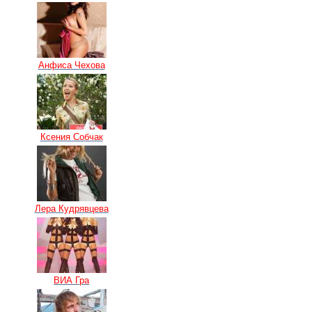
Анфиса Чехова
Ксения Собчак
Лера Кудрявцева
ВИА Гра