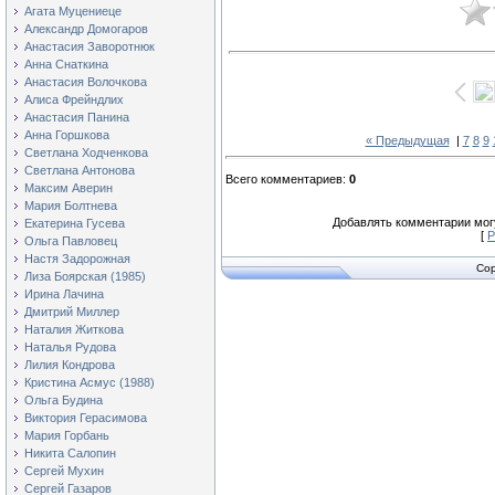
Агата Муцениеце
Александр Домогаров
Анастасия Заворотнюк
Анна Снаткина
Анастасия Волочкова
Алиса Фрейндлих
Анастасия Панина
Анна Горшкова
« Предыдущая
|
7
8
9
Светлана Ходченкова
Светлана Антонова
Всего комментариев
:
0
Максим Аверин
Мария Болтнева
Добавлять комментарии могу
Екатерина Гусева
[
Р
Ольга Павловец
Настя Задорожная
Cop
Лиза Боярская (1985)
Ирина Лачина
Дмитрий Миллер
Наталия Житкова
Наталья Рудова
Лилия Кондрова
Кристина Асмус (1988)
Ольга Будина
Виктория Герасимова
Мария Горбань
Никита Салопин
Сергей Мухин
Сергей Газаров