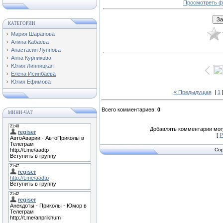
Просмотреть ф
КАТЕГОРИИ
Мария Шарапова
Алина Кабаева
Анастасия Луппова
Анна Курникова
Юлия Липницкая
Елена Исинбаева
Юлия Ефимова
« Предыдущая
|
1
Всего комментариев
:
0
МИНИ-ЧАТ
Добавлять комментарии могу
[
Р
Cop