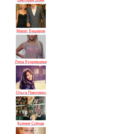
Виктория Боня
Марат Башаров
Лера Кудрявцева
Ольга Павловец
Ксения Собчак