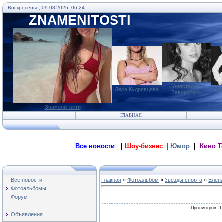
Воскресенье, 09.08.2026, 06:24
ZNAMENITOSTI
Анастасия
Лера Кудрявцева
Ан
Заворотнюк
Знаменитости
ГЛАВНАЯ
Все новости
|
Шоу-бизнес
|
Юмор
|
Кино Т
Все новости
Главная
»
Фотоальбом
»
Звезды спорта
»
Елен
Фотоальбомы
Форум
------------
Просмотров
: 
Объявления