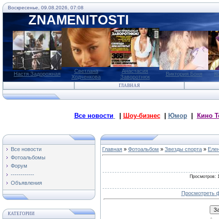
Воскресенье, 09.08.2026, 07:08
ZNAMENITOSTI
Светлана
Анастасия
Настя Задорожная
Виктория Боня
К
Ходченкова
Заворотнюк
ГЛАВНАЯ
Все новости
|
Шоу-бизнес
|
Юмор
|
Кино Т
Все новости
Главная
»
Фотоальбом
»
Звезды спорта
»
Еле
Фотоальбомы
Форум
------------
Просмотров
: 
Объявления
Просмотреть ф
КАТЕГОРИИ