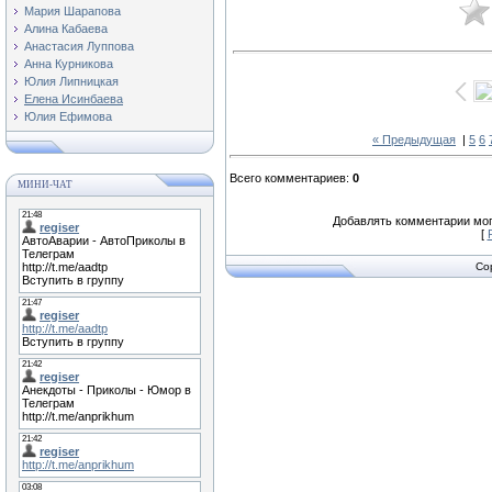
Мария Шарапова
Алина Кабаева
Анастасия Луппова
Анна Курникова
Юлия Липницкая
Елена Исинбаева
Юлия Ефимова
« Предыдущая
|
5
6
Всего комментариев
:
0
МИНИ-ЧАТ
Добавлять комментарии мог
[
Co