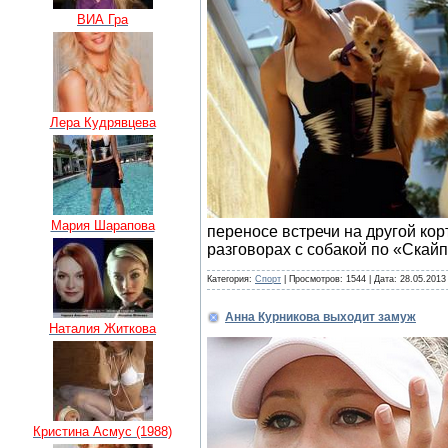
ВИА Гра
Лера Кудрявцева
Мария Шарапова
переносе встречи на другой корт
разговорах с собакой по «Скайп
Категория:
Спорт
| Просмотров: 1544 | Дата:
28.05.2013
Анна Курникова выходит замуж
Наталия Житкова
Кристина Асмус (1988)