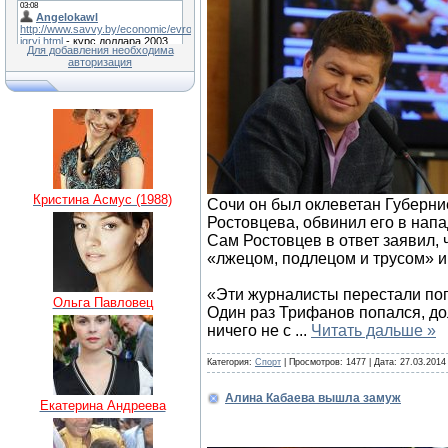
Для добавления необходима
авторизация
Кристина Асмус (1988)
Сочи он был оклеветан Губерни
Ростовцева, обвинил его в нап
Сам Ростовцев в ответ заявил, 
«лжецом, подлецом и трусом» и 
«Эти журналисты перестали поп
Ольга Павловец
Один раз Трифанов попался, дол
ничего не с
...
Читать дальше »
Категория:
Спорт
| Просмотров: 1477 | Дата:
27.03.2014
Алина Кабаева вышла замуж
Екатерина Андреева