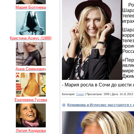
Росс
Мария Болтнева
Шара
теле
игра
Шара
корр
Кристина Асмус (1988)
теле
прои
Росс
«Пер
явля
Анна Семенович
мире
Джим
- Мария росла в Сочи до шести 
Категория:
Спорт
| Просмотров: 1656 | Дата:
14.11.2013
Екатерина Гусева
Курникова и Иглесиас расстаются с
Лилия Кондрова