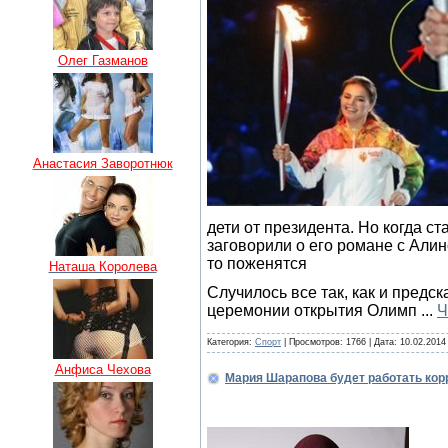
Олег Газманов
Анастасия Заворотнюк
дети от президента. Но когда ст
заговорили о его романе с Алин
то поженятся
Наташа Королева
Случилось все так, как и предск
церемонии открытия Олимп
...
Ч
Категория:
Спорт
| Просмотров: 1766 | Дата:
10.02.2014
Анфиса Чехова
Мария Шарапова будет работать ко