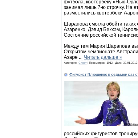
футбола, квотербеку «Нью-Орле
занимал лишь 7-ю строчку. На в
разместились квотербеки Аарон
Шарапова смогла обойти таких 
Азаренко, Дэвид Бекхэм, Кароли
Состояние российской теннисис
Между тем Мария Шарапова выш
Открытом чемпионате Австралии
Азаре
...
Читать дальше »
Категория:
Спорт
| Просмотров: 1912 | Дата:
30.01.2012
Фигурист Плющенко в седьмой раз 
российских фигуристов трениру