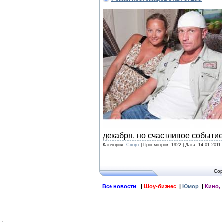
декабря, но счастливое событи
Категория:
Спорт
| Просмотров: 1922 | Дата:
14.01.2011
Cop
Все новости
|
Шоу-бизнес
|
Юмор
|
Кино, 