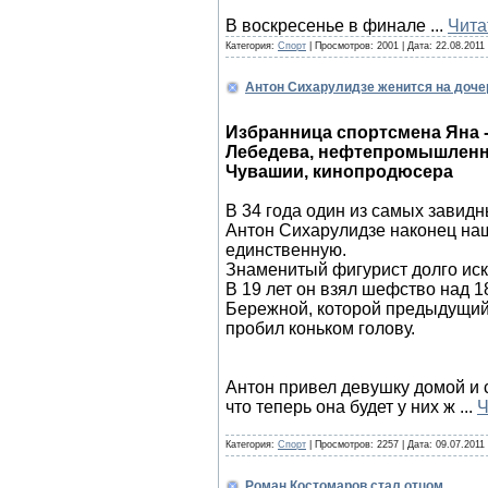
В воскресенье в финале
...
Чита
Категория:
Спорт
| Просмотров: 2001 | Дата:
22.08.2011
Антон Сихарулидзе женится на доче
Избранница спортсмена Яна 
Лебедева, нефтепромышленни
Чувашии, кинопродюсера
В 34 года один из самых завид
Антон Сихарулидзе наконец на
единственную.
Знаменитый фигурист долго иск
В 19 лет он взял шефство над 
Бережной, которой предыдущий
пробил коньком голову.
Антон привел девушку домой и
что теперь она будет у них ж
...
Ч
Категория:
Спорт
| Просмотров: 2257 | Дата:
09.07.2011
Роман Костомаров стал отцом