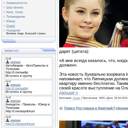
Знаменитости
Шоу-бизнес
Кино, театр
Телевидение
Юмор
Спорт
Ушедшие
Великие люди, Большой страны
дарят (цитата):
МИНИ-ЧАТ
«А мне всегда казалось, что, когд
должен».
Эта новость буквально взорвала 
напоминает, что Липницкая долж
квартиру именно бесплатно. Таким
своей красоте выступление на О
дальше »
Категория:
Спорт
| Просмотров: 1603 | Дата:
29.04.2014
Павел Ростовцев и Дмитрий Губерни