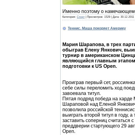
Именно поэтому о намечающем
Категория:
Спорт
| Просмотров: 1529 | Дата:
30.12.2011
Теннис. Маша покоряет Америку
Мария Шарапова, в трех парт
обыграв Елену Янкович, выи
турнир в американском Цинц
являющийся главным этапо
подготовки к US Open.
Проиграв первый сет, россиянк
себе силы переломить ход поед
завоевала титул.
Пятая подряд победа на харде
Шараповой над Еленой Янкови
позволила российской теннисис
выиграть второй титул в году, а
заставить соперниц считаться с
преддверии стартующего 29 ав
Open.