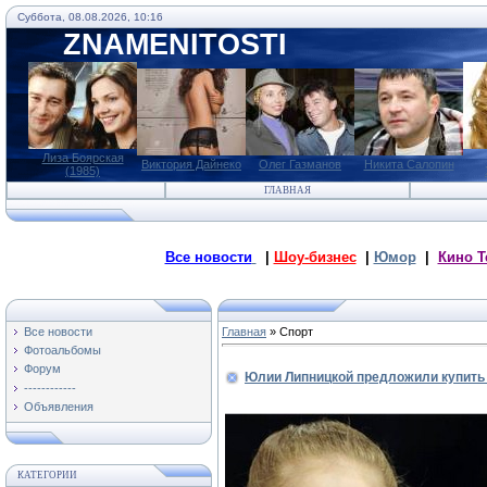
Суббота, 08.08.2026, 10:16
ZNAMENITOSTI
Лиза Боярская
Виктория Дайнеко
Олег Газманов
Никита Салопин
(1985)
ГЛАВНАЯ
Все новости
|
Шоу-бизнес
|
Юмор
|
Кино Т
Все новости
Главная
»
Спорт
Фотоальбомы
Форум
Юлии Липницкой предложили купить
------------
Объявления
КАТЕГОРИИ