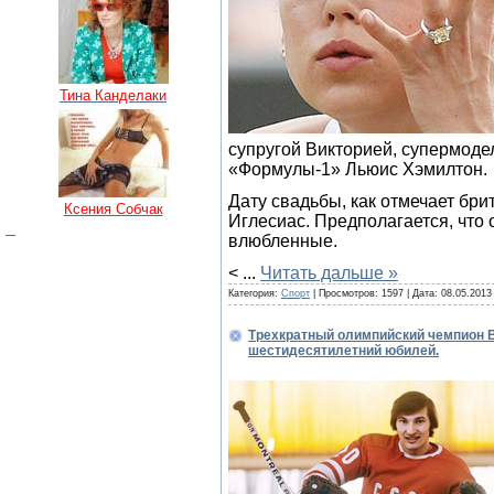
Тина Канделаки
супругой Викторией, супермоде
«Формулы-1» Льюис Хэмилтон.
Дату свадьбы, как отмечает бр
Ксения Собчак
Иглесиас. Предполагается, что 
влюбленные.
<
...
Читать дальше »
Категория:
Спорт
| Просмотров: 1597 | Дата:
08.05.2013
Трехкратный олимпийский чемпион В
шестидесятилетний юбилей.