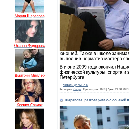
Мария Шарапова
Оксана Федорова
юношей. Также в школе занималс
выполнив норматив мастера сп
В июне 2009 года окончил Нац
физической культуры, спорта и 
Дмитрий Миллер
Петербурге.
...
Читать дальше »
Категория:
Спорт
| Просмотров: 1618 | Дата:
21.08.2013
Шарапова: разговариваю с собакой 
Ксения Собчак