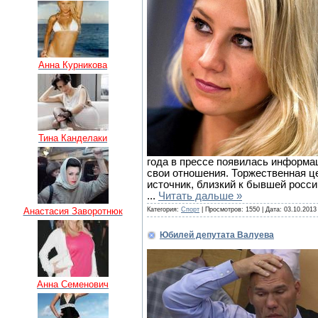
Анна Курникова
Тина Канделаки
года в прессе появилась информац
свои отношения. Торжественная це
источник, близкий к бывшей росс
...
Читать дальше »
Анастасия Заворотнюк
Категория:
Спорт
| Просмотров: 1550 | Дата:
03.10.2013
Юбилей депутата Валуева
Анна Семенович