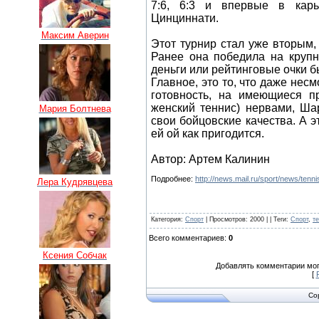
7:6, 6:3 и впервые в карь
Цинциннати.
Максим Аверин
Этот турнир стал уже вторым
Ранее она победила на круп
деньги или рейтинговые очки б
Главное, это то, что даже не
готовность, на имеющиеся п
женский теннис) нервами, Ш
Мария Болтнева
свои бойцовские качества. А 
ей ой как пригодится.
Автор: Артем Калинин
Подробнее:
http://news.mail.ru/sport/news/ten
Лера Кудрявцева
Категория
:
Спорт
|
Просмотров
: 2000 | |
Теги
:
Спорт
,
т
Всего комментариев
:
0
Ксения Собчак
Добавлять комментарии мог
[
Co