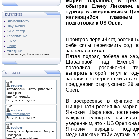
Мария Шарапова, в трех
обыграв Елену Янкович, 
турнир в американском Цин
КАТЕГОРИИ
являющийся главным 
Знаменитости
подготовки к US Open.
Шоу-бизнес
Кино, театр
Телевидение
Проиграв первый сет, россиянк
Юмор
себе силы переломить ход п
Спорт
завоевала титул.
Ушедшие
Великие люди, Большой страны
Пятая подряд победа на ха
Шараповой над Еленой 
позволила российской тен
выиграть второй титул в году
МИНИ-ЧАТ
заставить соперниц считаться 
преддверии стартующего 29 а
Open.
В воскресенье в финале к
Цинциннати россиянка Мария
Янкович. Шарапова, постепен
каждым турниром выгляди
уверенным, что к US Open она 
Янкович, изрядно подна
медицинскими тайм-аутами в 