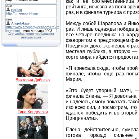
как и ее соотечественница 
рейтинга, исчезла из поля зрен
раз, и в финале турнира с при
Между собой Шарапова и Янков
раз. И лишь однажды победа до
Для добавления необходима
все четыре поединка на хард
авторизация
фаворитом в предстоящем фин
Поединок двух экс-первых рак
местная публика, а вторую —
корте мира найдется предостат
«Я приехала сюда, чтобы пройт
финале, чтобы еще раз попыт
Мария.
Виктория Дайнеко
«Это будет упорный матч, 
финала Елена. — Я довольна 
и надеюсь, смогу показать тако
изо всех сил, и посмотрим, что
Тина Канделаки
удастся победить и во второй
Цинциннати».
Елена, действительно, сумел
готова гораздо сильнее