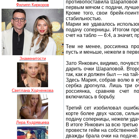
противопоставила Шараповой 
Филипп Киркоров
первым мячом с подачи, лучше
Кроме того, свои брейк-поин
стабильностью.
Марии же удавалось использо
подачу соперницы. Итогом пр
счет на табло — 6:4, а значит,
Тем не менее, россиянка пр
пусть и меньше, нежели в перв
Знаменитости
Зато Янкович, видимо, почувст
дарить очки Шараповой. Втор
так, как и должен был — на тай
Здесь Мария, собрав волю в ку
сербка дрогнула. Лишь три о
Светлана Ходченкова
россиянка, сравняв счет 
включилась в борьбу.
Третий сет изобиловал ошибк
корте более двух часов, силь
подачу соперницы, нежели удач
Лера Кудрявцева
В итоге Янкович за всю третью 
провести гейм на собственной 
дважды брала очки на подаче. 