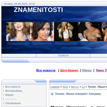
Четверг, 06.08.2026, 10:32
ZNAMENITOSTI
Наташа Королева
Тина Канделаки
Ирина Салтыкова
Олег Газманов
Нас
ГЛАВНАЯ
Все новости
|
Шоу-бизнес
|
Юмор
|
Кино Т
Все новости
Главная
»
2011
»
Август
»
22
» Теннис. Маша п
Фотоальбомы
Теннис. Маша покоряет Америку
Форум
------------
Объявления