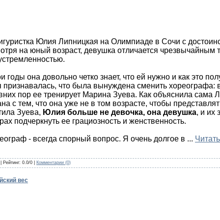
ристка Юлия Липницкая на Олимпиаде в Сочи с достоинс
отря на юный возраст, девушка отличается чрезвычайным 
устремленностью.
и годы она довольно четко знает, что ей нужно и как это по
 признавалась, что была вынуждена сменить хореографа: 
вних пор ее тренирует Марина Зуева. Как объяснила сама 
на с тем, что она уже не в том возрасте, чтобы представля
тила Зуева,
Юлия больше не девочка, она девушка
, и их
рах подчеркнуть ее грациозность и женственность.
еограф - всегда спорный вопрос. Я очень долгое в
...
Читать
| Рейтинг: 0.0/0 |
Комментарии (0)
йский вес