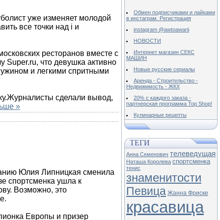
Обмен подписчиками и лайками
тболист уже изменяет молодой
в инстаграм. Регистрация
ить все точки над i и
instagram @awtoawarii
НОВОСТИ
московских ресторанов вместе с
Интернет магазин СЕКС
МАШИН
 Super.ru, что девушка активно
Новые русские сериалы
е ужином и легкими спритными
Аренда - Строительство -
Недвижимость - ЖКХ
лку.Журналисты сделали вывод,
20% с каждого заказа -
партнерская программа Top Shop!
ьше »
Кулинарные рецепты
ТЕГИ
телеведущая
Анна Семенович
спортсменка
Наташа Королева
тенис
ию Юлия Липницкая сменила
знаменитости
зе спортсменка ушла к
Певица
ву. Возможно, это
Жанна Фриске
е.
красавица
пионка Европы и призер