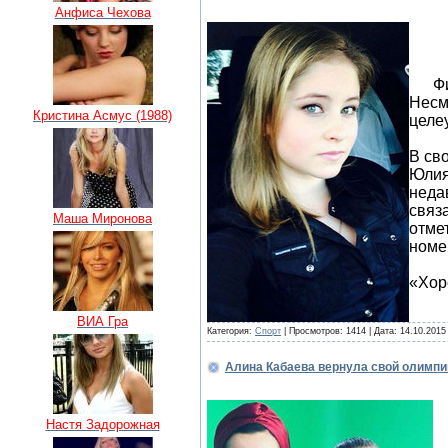
Анфиса Чехова
Фигу
Несм
Кристина Асмус (1988)
целе
В сво
Юлия
неда
связа
Маша Миронова
отме
номе
«Хор
ВИА Гра
Категория:
Спорт
| Просмотров: 1414 | Дата:
14.10.2015
Алина Кабаева вернула свой олимпи
Настя Задорожная