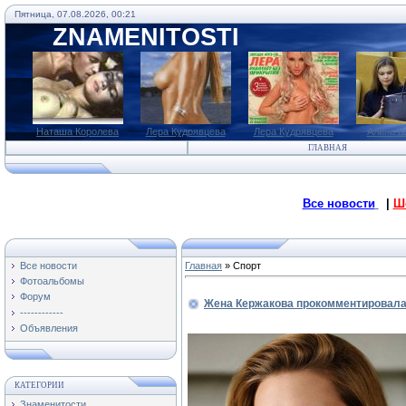
Пятница, 07.08.2026, 00:21
ZNAMENITOSTI
Наташа Королева
Лера Кудрявцева
Лера Кудрявцева
Алина К
ГЛАВНАЯ
Все новости
|
Ш
Все новости
Главная
»
Спорт
Фотоальбомы
Форум
Жена Кержакова прокомментировала 
------------
Объявления
КАТЕГОРИИ
Знаменитости