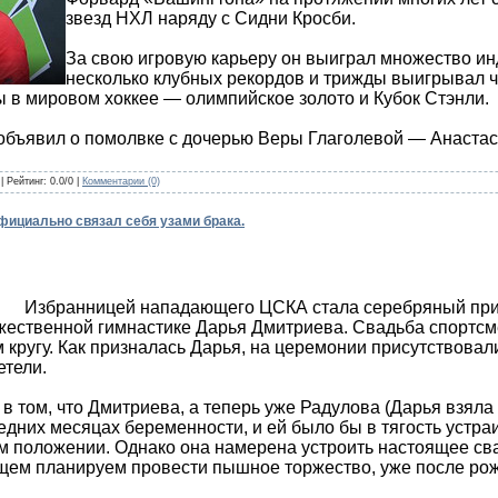
звезд НХЛ наряду с Сидни Кросби.
За свою игровую карьеру он выиграл множество ин
несколько клубных рекордов и трижды выигрывал 
 в мировом хоккее — олимпийское золото и Кубок Стэнли.
 объявил о помолвке с дочерью Веры Глаголевой — Анаста
| Рейтинг: 0.0/0 |
Комментарии (0)
фициально связал себя узами брака.
анницей нападающего ЦСКА стала серебряный призе
жественной гимнастике Дарья Дмитриева. Свадьба спортсм
м кругу. Как призналась Дарья, на церемонии присутствовал
етели.
 в том, что Дмитриева, а теперь уже Радулова (Дарья взяла
едних месяцах беременности, и ей было бы в тягость устра
м положении. Однако она намерена устроить настоящее св
щем планируем провести пышное торжество, уже после рож