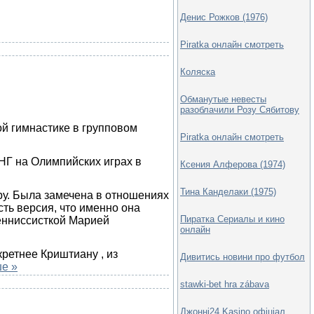
Денис Рожков (1976)
Piratka онлайн смотреть
Коляска
Обманутые невесты
разоблачили Розу Сябитову
имнастике в групповом
Piratka онлайн смотреть
НГ на Олимпийских играх в
Ксения Алферова (1974)
Тина Канделаки (1975)
у. Была замечена в отношениях
ть версия, что именно она
Пиратка Сериалы и кино
тенниссисткой Марией
онлайн
ретнее Криштиану , из
Дивитись новини про футбол
е »
stawki-bet hra zábava
Джонні24 Kasino офіціал