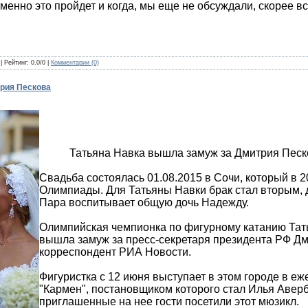
именно это пройдет и когда, мы еще не обсуждали, скорее в
| Рейтинг: 0.0/0 |
Комментарии (0)
рия Пескова
Татьяна Навка вышла замуж за Дмитрия Песк
Свадьба состоялась 01.08.2015 в Сочи, который в 2
Олимпиады. Для Татьяны Навки брак стал вторым, д
Пара воспитывает общую дочь Надежду.
Олимпийская чемпионка по фигурному катанию Тать
вышла замуж за пресс-секретаря президента РФ Дм
корреспондент РИА Новости.
Фигуристка с 12 июня выступает в этом городе в 
"Кармен", постановщиком которого стал Илья Авер
приглашенные на нее гости посетили этот мюзикл.