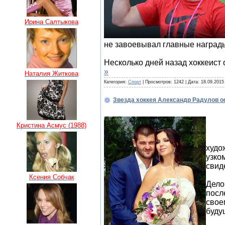
Ирина Салтыкова
не завоевывал главные награды
Несколько дней назад хоккеист
»
Наталия Житкова
Категория:
Спорт
| Просмотров: 1242 | Дата:
18.09.2015
Звезда хоккея Александр Радулов о
Кристина Асмус (1988)
Избр
худо
узко
свид
Ксения Собчак
Дело
посл
свое
буду