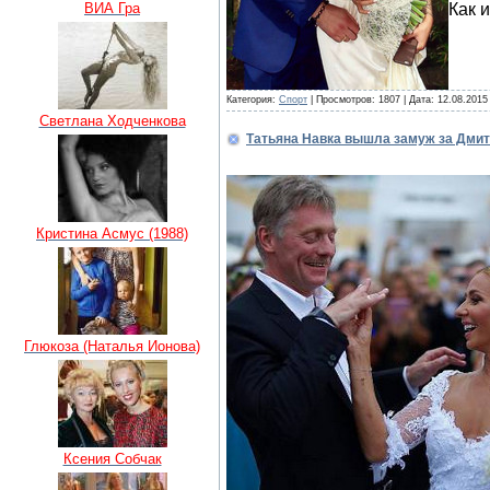
ВИА Гра
Как 
Категория:
Спорт
| Просмотров: 1807 | Дата:
12.08.2015
Светлана Ходченкова
Татьяна Навка вышла замуж за Дмит
Кристина Асмус (1988)
Глюкоза (Наталья Ионова)
Ксения Собчак