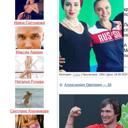
Р
к
п
Ирина Салтыкова
Л
с
п
А
М
Максим Аверин
п
..
Категория:
Спорт
| Просмотров: 1584 | Дата:
24.09.2015
Наталья Рудова
Александру Овечкину — 30
Светлана Ходченкова