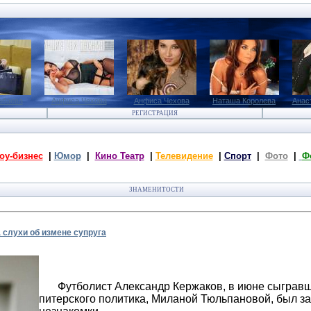
абаева
Анфиса Чехова
Анфиса Чехова
Наташа Королева
Анас
РЕГИСТРАЦИЯ
оу-бизнес
|
Юмор
|
Кино Театр
|
Телевидение
|
Спорт
|
Фото
|
Ф
ЗНАМЕНИТОСТИ
слухи об измене супруга
Футболист Александр Кержаков, в июне сыгравш
питерского политика, Миланой Тюльпановой, был з