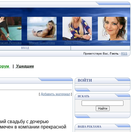
тасия Луппова
Мария Шарапова
Лера Кудрявцева
Ольга Будина
ВХОД
Приветствую Вас
,
Гость
·
RSS
орум
|
Ушедшие
ВОЙТИ
[
Добавить материал
]
ИСКАТЬ
ий свадьбу с дочерью
амечен в компании прекрасной
ВАША РЕКЛАМА