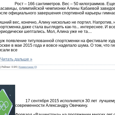
ост – 166 сантиметров. Вес – 50 килограммов. Еще н
расавицы, олимпийской чемпионки Алины Кабаевой завидов
осле официального завершения спортивной карьеры гимнас
ишний вес, конечно, Алину нисколько не портил. Напротив, 
портсменка даже стала выглядеть как-то... интереснее. И все
ериодически шептались. Мол, Алина уже не та…
 уж появление титулованной спортсменки на фестивале худ
оскве в мае 2015 года и вовсе наделало шума. О том, что г
исали все
.
Читать дальше »
| Рейтинг: 0.0/0 |
Комментарии (0)
17 сентября 2015 исполняется 30 лет лучшему 
современности Александру Овечкину.
Форвард «Вашингтона» на протяжении многих лет с