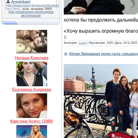
Для добавления необходима
авторизация
хотела бы продолжить дальнейш
«Хочу выразить огромную благо
»
Категория:
Спорт
| Просмотров: 1533 | Дата:
19.11.2015
Юлия Липницкая перестала скрыват
Наташа Королева
Екатерина Андреева
Кристина Асмус (1988)