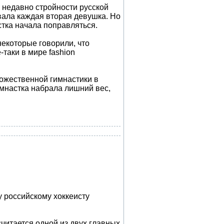
едавно стройности русской
ала каждая вторая девушка. Но
тка начала поправляться.
некоторые говорили, что
-таки в мире fashion
ожественной гимнастики в
имнастка набрала лишний вес,
российскому хоккеисту
читается одной из двух главных