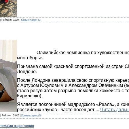
| Рейтинг: 0.0/0 |
Комментарии (0)
Олимпийская чемпионка по художественной г
многоборье.
Признана самой красивой спортсменкой из стран С
Лондоне.
После Лондона завершила свою спортивную карьер
с Артуром Юсуповым и Александром Овечкиным (ес
стала результатом разрыва помолвки хоккеиста с 
Кириленко).
Является поклонницей мадридского «Реала», а конк
российских клубов - часто посещает
...
Читать дальш
| Рейтинг: 0.0/0 |
Комментарии (0)
блемами взросления