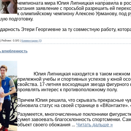
чемпионата мира Юлия Липницкая направила в ро
катания заявление с просьбой разрешить ей перехо
к олимпийскому чемпиону Алексею Урманову, под р
ую подготовку.
дарность Этери Георгиевне за ту совместную работу, котор
| Рейтинг: 0.0/0 |
Комментарии (0)
ь влюбленность
Юлия Липницкая находится в таком нежном во
прилежной учебы и спортивных успехов у юной ос
свойства. 17-летняя восходящая звезда фигурного 
проявлять интерес к противоположному полу.
Причем Юлия решила, что скрывать прекрасные чу
обновила статус на своей странице в «ВКонтакте». 
Разумеется, многочисленные поклонники фигуристки
сумел завоевать благосклонность спортсменки. С
объект своего обожания
...
Читать дальше »