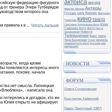
актриса
ссийскую федерацию фигурного
звезда
д от тренера Этери Тутберидзе
Актеры
Максим Аверин
уководством которого она
шоу бизнес
Глухарь
Виктория
кино
театр
Тарасова
Юлия
ая привела к в
...
Читать дальше
Светлана Ходченкова фото
фото
Савичева фото
Настя
Новости
Задорожная
Телевидение
Кино театр
модель
Тина Канделаки
Спорт
знаменитости фото
русская ким
кардашьян
зрасте, когда кроме
НОВОСТИ
обы появляются интересы иного
катания, похоже, начала
ФОРУМ
вства нет смысла. Липницкая
Олеся Судзиловская
«Влюблена», - написала она.
 потерялись в догадках, кто же
Константин Хабенский
ама Юлия открыто не афиширует
Павел Прилучный (1987)