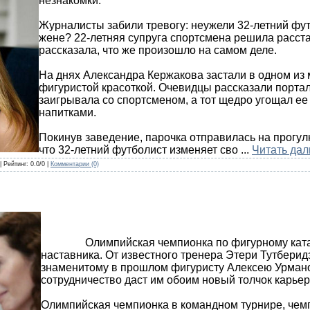
незнакомки.
Журналисты забили тревогу: неужели 32-летний фу
жене? 22-летняя супруга спортсмена решила расстав
рассказала, что же произошло на самом деле.
На днях Александра Кержакова застали в одном из 
фигуристой красоткой. Очевидцы рассказали порталу
заигрывала со спортсменом, а тот щедро угощал е
напитками.
Покинув заведение, парочка отправилась на прогу
что 32-летний футболист изменяет сво
...
Читать дал
| Рейтинг: 0.0/0 |
Комментарии (0)
Олимпийская чемпионка по фигурному катан
наставника. От известного тренера Этери Тутберид
знаменитому в прошлом фигуристу Алексею Урмано
сотрудничество даст им обоим новый толчок карьер
Олимпийская чемпионка в командном турнире, чем