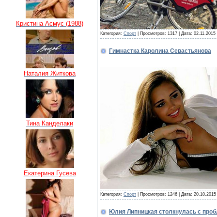
Кристина Асмус (1988)
Категория:
Спорт
| Просмотров: 1317 | Дата:
02.11.2015
Гимнастка Каролина Севастьянова
Наталия Житкова
Тина Канделаки
Екатерина Гусева
Категория:
Спорт
| Просмотров: 1246 | Дата:
20.10.2015
Юлия Липницкая столкнулась с про