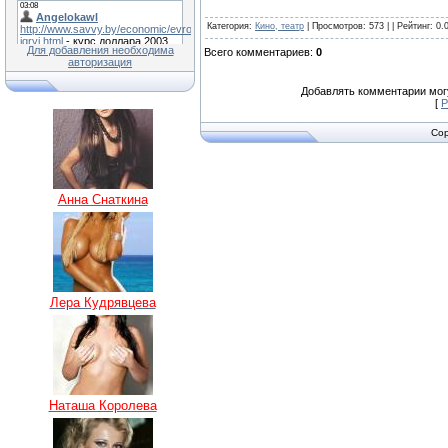
Категория
:
Кино, театр
|
Просмотров
: 573 | |
Рейтинг
:
0.
Для добавления необходима
Всего комментариев
:
0
авторизация
Добавлять комментарии могу
[
Р
Cop
Анна Снаткина
Лера Кудрявцева
Наташа Королева