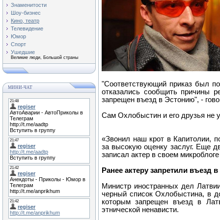
Знаменитости
Шоу-бизнес
Кино, театр
Телевидение
Юмор
Спорт
Ушедшие
Великие люди, Большой страны
"Соответствующий приказ был по
МИНИ-ЧАТ
отказались сообщить причины р
запрещен въезд в Эстонию", - гов
Сам Охлобыстин и его друзья не у
«Звонил наш крот в Капитолии, п
за высокую оценку заслуг. Еще д
записал актер в своем микроблоге в
Ранее актеру запретили въезд в
Министр иностранных дел Латвии
черный список Охлобыстина, в д
которым запрещен въезд в Лат
этнической ненависти.