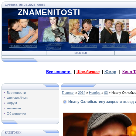
Суббота, 08.08.2026, 06:58
ZNAMENITOSTI
Екатерина
Наташа Королева
Анна Семенович
Николай Басков
Ле
Андреева
ГЛАВНАЯ
Все новости
|
Шоу-бизнес
|
Юмор
|
Кино Т
Все новости
Главная
»
2014
»
Ноябрь
»
03
» Ивану Охлобыст
Фотоальбомы
Ивану Охлобыстину закрыли въезд 
Форум
------------
Объявления
КАТЕГОРИИ