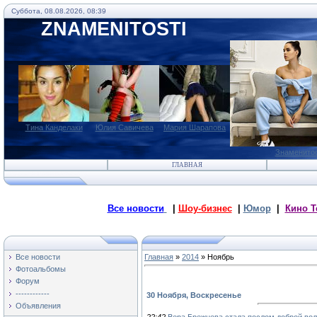
Суббота, 08.08.2026, 08:39
ZNAMENITOSTI
Тина Канделаки
Юлия Савичева
Мария Шарапова
Знаменито
ГЛАВНАЯ
Все новости
|
Шоу-бизнес
|
Юмор
|
Кино Т
Все новости
Главная
»
2014
»
Ноябрь
Фотоальбомы
Форум
------------
30 Ноября, Воскресенье
Объявления
22:42
Вера Брежнева стала послом доброй во