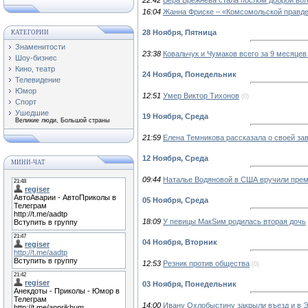
16:04
Жанна Фриске – «Комсомольской правде
28 Ноября, Пятница
КАТЕГОРИИ
Знаменитости
23:38
Ковальчук и Чумаков всего за 9 месяце
Шоу-бизнес
Кино, театр
24 Ноября, Понедельник
Телевидение
Юмор
12:51
Умер Виктор Тихонов
(0)
Спорт
Ушедшие
19 Ноября, Среда
Великие люди, Большой страны
21:59
Елена Темникова рассказала о своей за
12 Ноября, Среда
МИНИ-ЧАТ
09:44
Наталье Водяновой в США вручили пре
05 Ноября, Среда
18:09
У певицы МакSим родилась вторая дочь
04 Ноября, Вторник
12:53
Резник против общества
(0)
03 Ноября, Понедельник
14:00
Ивану Охлобыстину закрыли въезд и в 