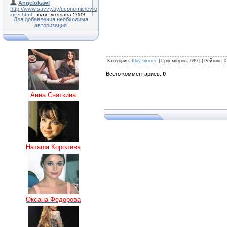
Для добавления необходима
авторизация
Категория
:
Шоу-бизнес
|
Просмотров
: 699 | |
Рейтинг
:
0
Всего комментариев
:
0
Анна Снаткина
Наташа Королева
Оксана Федорова