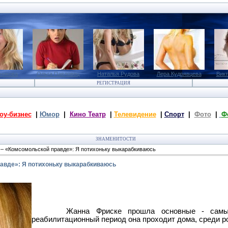
рникова
Ольга Павловец
Наталья Рудова
Лера Кудрявцева
Викт
РЕГИСТРАЦИЯ
оу-бизнес
|
Юмор
|
Кино Театр
|
Телевидение
|
Спорт
|
Фото
|
Ф
ЗНАМЕНИТОСТИ
– «Комсомольской правде»: Я потихоньку выкарабкиваюсь
авде»: Я потихоньку выкарабкиваюсь
Жанна Фриске прошла основные - самы
реабилитационный период она проходит дома, среди р