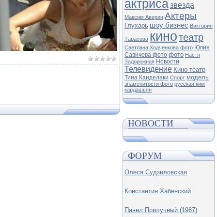
актриса
звезда
Актеры
Максим Аверин
шоу бизнес
Глухарь
Виктория
кино
театр
Тарасова
Юлия
Светлана Ходченкова фото
фото
Савичева фото
Настя
Новости
Задорожная
Телевидение
Кино театр
модель
Тина Канделаки
Спорт
знаменитости фото
русская ким
кардашьян
НОВОСТИ
ФОРУМ
Олеся Судзиловская
Константин Хабенский
Павел Прилучный (1987)