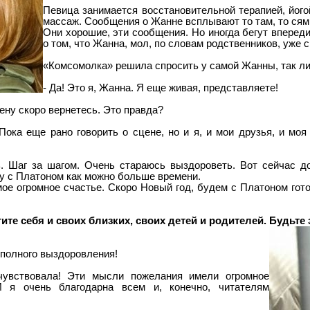
Певица занимается восстановительной терапией, йог
массаж. Сообщения о Жанне всплывают то там, то сям
Они хорошие, эти сообщения. Но иногда бегут впереди
о том, что Жанна, мол, по словам родственников, уже 
«Комсомолка» решила спросить у самой Жанны, так ли
- Да! Это я, Жанна. Я еще живая, представляете!
цену скоро вернетесь. Это правда?
 Пока еще рано говорить о сцене, но и я, и мои друзья, и мо
ь. Шаг за шагом. Очень стараюсь выздороветь. Вот сейчас 
ожу с Платоном как можно больше времени.
мое огромное счастье. Скоро Новый год, будем с Платоном гот
гите себя и своих близких, своих детей и родителей. Будьт
 полного выздоровления!
чувствовала! Эти мысли пожелания имели огромное
И я очень благодарна всем и, конечно, читателям