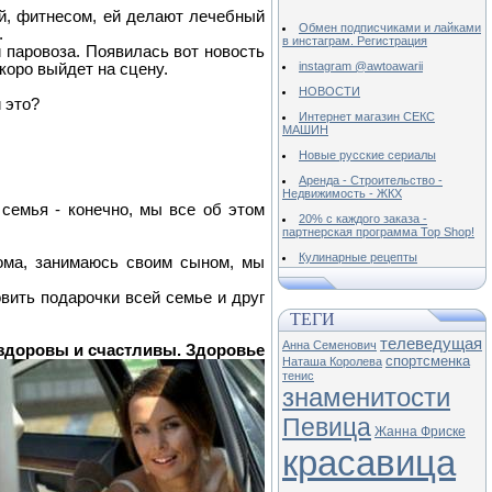
ой, фитнесом, ей делают лечебный
Обмен подписчиками и лайками
.
в инстаграм. Регистрация
 паровоза. Появилась вот новость
instagram @awtoawarii
скоро выйдет на сцену.
НОВОСТИ
 это?
Интернет магазин СЕКС
МАШИН
Новые русские сериалы
Аренда - Строительство -
Недвижимость - ЖКХ
я семья - конечно, мы все об этом
20% с каждого заказа -
партнерская программа Top Shop!
Кулинарные рецепты
дома, занимаюсь своим сыном, мы
овить подарочки всей семье и друг
ТЕГИ
телеведущая
Анна Семенович
е здоровы и счастливы. Здоровье
спортсменка
Наташа Королева
тенис
знаменитости
Певица
Жанна Фриске
красавица