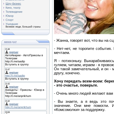
Шоу-бизнес
Кино, театр
Телевидение
Юмор
Спорт
Ушедшие
Великие люди, Большой страны
- Жанна, говорят вот, что вы на с
МИНИ-ЧАТ
- Нет-нет, не торопите события.
мечтаем.
Я - потихоньку. Выкарабкиваюс
гуляем, читаем, играем - я пров
Он такой замечательный, и он - 
другу, конечно.
Хочу передать всем-всем: бере
- это счастье, поверьте.
- Очень много людей желают вам
- Вы знаете, а я ведь это по
значение. Они мне помогли. 
«Комсомолки» за поддержку.