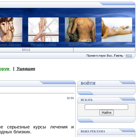
ория Дайнеко
Наталья Рудова
Ксения Собчак
Мария Шарапова
ВХОД
Приветствую Вас
,
Гость
·
RSS
орум
|
Ушедшие
ВОЙТИ
16:04
ИСКАТЬ
е серьезные курсы лечения и
одных близких.
ВАША РЕКЛАМА