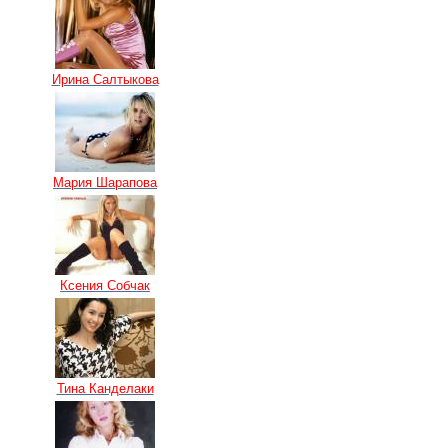
Ирина Салтыкова
Мария Шарапова
Ксения Собчак
Тина Канделаки