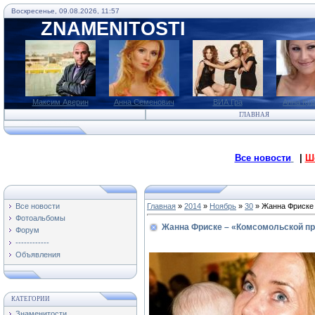
Воскресенье, 09.08.2026, 11:57
ZNAMENITOSTI
Максим Аверин
Анна Семенович
ВИА Гра
Анна Ку
ГЛАВНАЯ
Все новости
|
Ш
Все новости
Главная
»
2014
»
Ноябрь
»
30
» Жанна Фриске 
Фотоальбомы
Жанна Фриске – «Комсомольской пр
Форум
------------
Объявления
КАТЕГОРИИ
Знаменитости