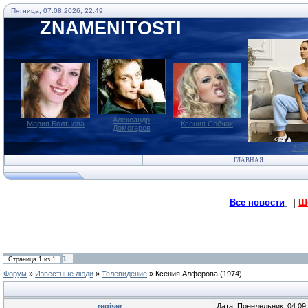
Пятница, 07.08.2026, 22:49
ZNAMENITOSTI
Александр
Мария Болтнева
Ксения Собчак
Домогаров
Зна
ГЛАВНАЯ
Все новости
|
Ш
1
Страница
1
из
1
Форум
»
Известные люди
»
Телевидение
»
Ксения Алферова (1974)
regiser
Дата: Понедельник, 04.09