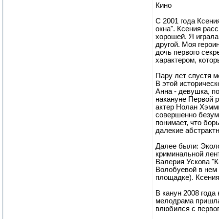
Кино
С 2001 года Ксени
окна". Ксения рас
хорошей. Я играла
другой. Моя герои
дочь первого секр
характером, котор
Пару лет спустя м
В этой историческ
Анна - девушка, п
накануне Первой р
актер Нолан Хэмми
совершенно безумн
понимает, что бор
далекие абстрактн
Далее были: Эколо
криминальной лент
Валерия Ускова "К
Волобуевой в нем
площадке). Ксения
В канун 2008 года
мелодрама пришлас
влюбился с первог