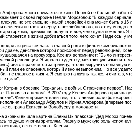
я Алферова много снимается в кино. Первой ее большой работо
сказывает о своей героине Нелли Морозовой: "В каждом сериале
 плохую, но это смешно - какой злодейкой она может быть в 16 л
ня всячески пытается вернуть возлюбленного, поэтому иногда с
етаря горкома, привыкшая получать все, чего душа пожелает. 
ый старается в жизни добиваться того, чего хочет. Надеюсь, у м
олодая актриса снялась в главной роли в фильме американског
ой драме, действие которой происходит перед революцией, Ксен
окушающаяся на прокурора. Ксения вспоминает: "Было интересно 
усской революции. Я играла студентку, мечтающую изменить ми
нгс) она отправляется за границу, чтобы выручить попавшую в
ый план ее спасения, который явно невыполним. Но все удаетс
ьба - не главное в жизни. Я смотрю на жизнь так же, и считаю, 
ые цели".
г Кэтрин в боевике "Зеркальные войны. Отражение первое", Нас
е "Погоня за ангелом". В 2007 году Ксения Алферова приняла 
апкан". Фильм примечателен тем, что главные роли фотокорре
 исполнили Александр Абдулов и Ирина Алферова (впервые посл
 же сыграла Екатерину Волобуеву в молодости.
 на экраны вышла картина Елены Цыплаковой "Дед Мороз понево
ь по душе многим зрителям. Главную мужскую роль исполнил Ег
о взгляда, естесственно - Ксения.