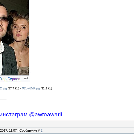
2.jpg
·
9257658.jpg
(87.7 Kb)
(32.2 Kb)
инстаграм @awtoawarii
.2017, 11:07 | Сообщение #
2