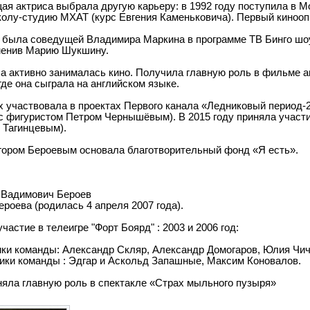
ая актриса выбрала другую карьеру: в 1992 году поступила в
колу-студию МХАТ (курс Евгения Каменьковича). Первый киноо
д была соведущей Владимира Маркина в программе ТВ Бинго шоу
менив Марию Шукшину.
са активно занималась кино. Получила главную роль в фильме 
где она сыграла на английском языке.
 участвовала в проектах Первого канала «Ледниковый период-
 с фигуристом Петром Чернышёвым). В 2015 году приняла участи
 Тагинцевым).
гором Бероевым основала благотворительный фонд «Я есть».
 Вадимович Бероев
роева (родилась 4 апреля 2007 года).
частие в телеигре "Форт Боярд" : 2003 и 2006 год:
ики команды: Александр Скляр, Александр Домогаров, Юлия Чи
ники команды : Эдгар и Аскольд Запашные, Максим Коновалов.
няла главную роль в спектакле «Страх мыльного пузыря»