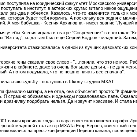
я поступила на юридический факультет Московского университе
поступать в институт, в актерских кругах витало некое ощущен
али раз-два и обчелся. Казалось, что-то изменится только к мое
ю, которая будет тебя кормить. А поскольку вся родня с мамино
ий. А моя бабушка - Ксения Архиповна - имеет звание "Лучший 
мя учебы Ксения играла в театре "Современник" в спектакле "К
 "Взгляд", когда там был еще Сергей Бодров - младший. Затем
ниверситета стажировалась в одной из лучших адвокатских конт
ерские гены сказали свое слово - "…поняла, что это не мое. Ра
 жизни в кабинете, даже за очень большие деньги, - не для меня
ый. А потом подумала, что не поздно начать все сначала".
енила свою судьбу - поступила в Школу-студию МХАТ
яла фамилию матери, а не отца, она объясняет просто: "К фамил
. Я страшно обижалась и однажды пожаловалась папе. Оказалось
 дразнилку подобрать нельзя. Да и звучит красивее. И стала 
001 самая красивая когда-то пара советского кинематографа И
ровой-младшей стал актер МХАТа Егор Бероев, известный телез
накомились на пресс-конференции Первого канала, посвященн