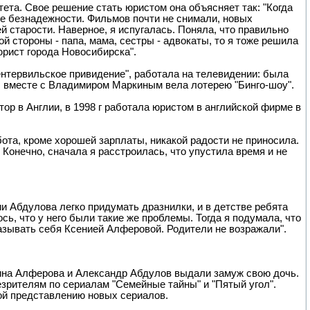
та. Свое решение стать юристом она объясняет так: "Когда
ие безнадежности. Фильмов почти не снимали, новых
й старости. Наверное, я испугалась. Поняла, что правильно
й стороны - папа, мама, сестры - адвокаты, то я тоже решила
юрист города Новосибирска".
ентервильское привидение", работала на телевидении: была
, вместе с Владимиром Маркиным вела лотерею "Бинго-шоу".
ор в Англии, в 1998 г работала юристом в английской фирме в
бота, кроме хорошей зарплаты, никакой радости не приносила.
. Конечно, сначала я расстроилась, что упустила время и не
ии Абдулова легко придумать дразнилки, и в детстве ребята
, что у него были такие же проблемы. Тогда я подумала, что
называть себя Ксенией Алферовой. Родители не возражали".
рина Алферова и Александр Абдулов выдали замуж свою дочь.
рителям по сериалам "Семейные тайны" и "Пятый угол".
ой представлению новых сериалов.