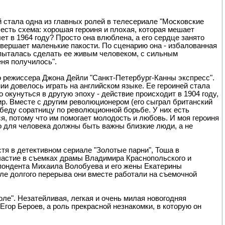
й стала одна из главных ролей в телесериале "Московские
 есть схема: хорошая героиня и плохая, которая мешает
ет в 1964 году? Просто она влюблена, а его сердце занято
овершает маленькие пакости. По сценарию она - избалованная
Я пыталась сделать ее живым человеком, с сильным
еня получилось".
о режиссера Джона Дейли "Санкт-Петербург-Канны экспресс".
ии довелось играть на английском языке. Ее героиней стала
окунуться в другую эпоху - действие происходит в 1904 году,
р. Вместе с другим революционером (его сыграл британский
 беду соратницу по революционной борьбе. У них есть
я, потому что им помогает молодость и любовь. И моя героиня
что для человека должны быть важны близкие люди, а не
тя в детективном сериале "Золотые парни", Тоша в
участие в съемках драмы Владимира Краснопольского и
спондента Михаила Волобуева и его жены Екатерины
е долгого перерыва они вместе работали на съемочной
ле". Незатейливая, легкая и очень милая новогодняя
ор Бероев, а роль прекрасной незнакомки, в которую он