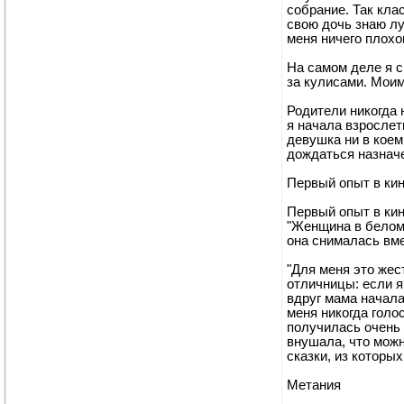
собрание. Так кла
свою дочь знаю лу
меня ничего плохог
На самом деле я с
за кулисами. Мои
Родители никогда 
я начала взрослет
девушка ни в коем
дождаться назначе
Первый опыт в ки
Первый опыт в кин
"Женщина в белом"
она снималась вме
"Для меня это жес
отличницы: если я
вдруг мама начала
меня никогда голо
получилась очень 
внушала, что можн
сказки, из которы
Метания