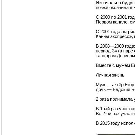
Изначально будущ
позже окончила ш
С 2000 по 2001 го
Первом канале, с
С 2001 года актри
Канны экспресс», 
В 2008—2009 годах
период-3» (в паре
танцором Денисом
Вместе с мужем Е
Личная жизнь
Муж — актёр Егор
дочь — Евдокия Бе
2 раза принимала у
В 1-ый раз участн
Во 2-ой раз участ
В 2015 году испол