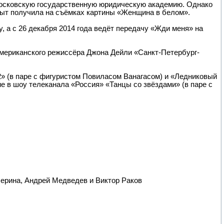
 Московскую государственную юридическую академию. Однако
пыт получила на съёмках картины «Женщина в белом».
, а с 26 декабря 2014 года ведёт передачу «Жди меня» на
американского режиссёра Джона Дейли «Санкт-Петербург-
2» (в паре с фигуристом Повиласом Ванагасом) и «Ледниковый
е в шоу телеканала «Россия» «Танцы со звёздами» (в паре с
черина, Андрей Медведев и Виктор Раков