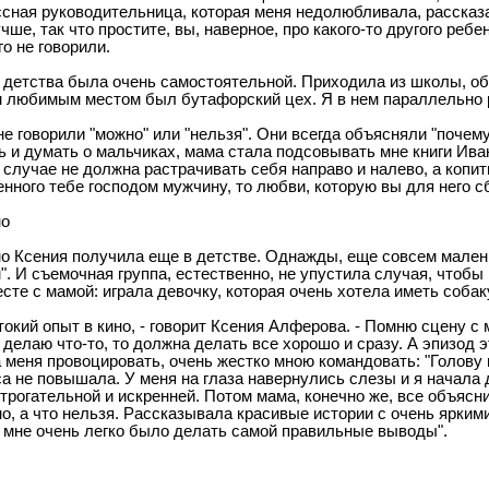
ссная руководительница, которая меня недолюбливала, рассказа
чше, так что простите, вы, наверное, про какого-то другого реб
о не говорили.
 детства была очень самостоятельной. Приходила из школы, обе
м любимым местом был бутафорский цех. Я в нем параллельно 
не говорили "можно" или "нельзя". Они всегда объясняли "поче
ь и думать о мальчиках, мама стала подсовывать мне книги Ива
 случае не должна растрачивать себя направо и налево, а копи
нного тебе господом мужчину, то любви, которую вы для него сб
но
о Ксения получила еще в детстве. Однажды, еще совсем малень
. И съемочная группа, естественно, не упустила случая, чтобы 
сте с мамой: играла девочку, которая очень хотела иметь собаку
токий опыт в кино, - говорит Ксения Алферова. - Помню сцену с
 делаю что-то, то должна делать все хорошо и сразу. А эпизод э
 меня провоцировать, очень жестко мною командовать: "Голову по
са не повышала. У меня на глаза навернулись слезы и я начала д
трогательной и искренней. Потом мама, конечно же, все объясни
о, а что нельзя. Рассказывала красивые истории с очень ярким
х мне очень легко было делать самой правильные выводы".