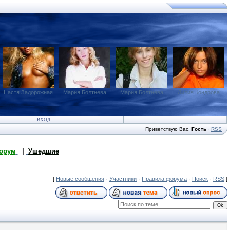
Настя Задорожная
Мария Болтнева
Мария Болтнева
Лилия Кондрова
ВХОД
Приветствую Вас
,
Гость
·
RSS
орум
|
Ушедшие
[
Новые сообщения
·
Участники
·
Правила форума
·
Поиск
·
RSS
]