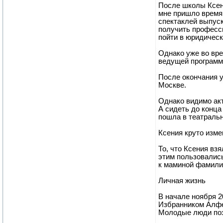
После школы Ксени
мне пришло время 
спектаклей выпуск
получить професси
пойти в юридическ
Однако уже во вре
ведущей программы
После окончания у
Москве.
Однако видимо акт
А сидеть до конца
пошла в театральн
Ксения круто изм
То, что Ксения вз
этим пользовались
к маминой фамилии
Личная жизнь
В начале ноября 2
Избранником Алфе
Молодые люди поз