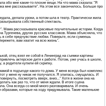
ла обо мне какие-то плохие вещи. На что мама сказала: "Я
енка мне рассказываете". На этом все закончилось. Больше про
дала, делала уроки, а потом шла в театр. Практически жила
разыгрывала собственный спектакль.
му". Мама рассказывала красивые поучительные истории. Когда
на Тургенева, других русских классиков. Мама объясняла, что
ть в себе предчувствие любви. Поверьте, если сумеешь
ережете, вам хватит на всю жизнь".
кой, отец взял ее собой в Ленинград на съемки картины
привлечь актерское дитя к работе. Потом, уже учась в школе,
, а родители купили ей скрипку.
 мамой в подъезде какого-то дома. У меня всегда был комплекс
тот у меня ну никак не получался. Я злилась, смущалась. И
вернуть, посмотреть вверх, вниз..." Хотя в жизни она на
елать как раз то, что от меня ждали. В итоге сцена
ла. Она всегда со мной много разговаривала. И очень
и образами, которые на ходу придумывала. Такие маленькие