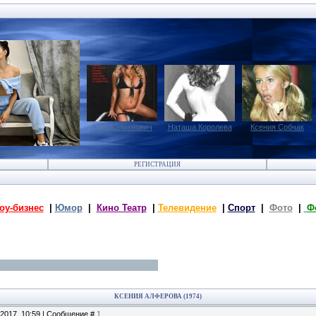
Анна Семенович
Наташа Королева
Ксения Собчак
менитости
РЕГИСТРАЦИЯ
оу-бизнес
|
Юмор
|
Кино Театр
|
Телевидение
|
Спорт
|
Фото
|
Ф
КСЕНИЯ АЛФЕРОВА (1974)
.2017, 10:59 | Сообщение #
1