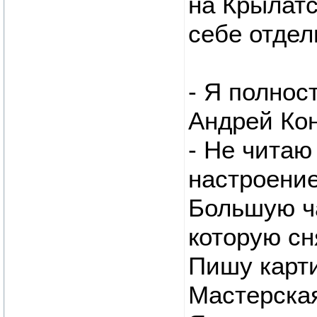
на Крылат
себе отдел
- Я полнос
Андрей Ко
- Не читаю
настроение
Большую ча
которую сн
Пишу карт
Мастерская