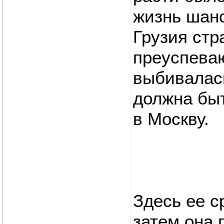
жизнь шанс
Грузия стр
преуспева
выбивалась
должна бы
в Москву.
Здесь ее с
затем она 