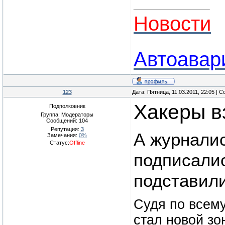
Новости
Автоавар
123
Дата: Пятница, 11.03.2011, 22:05 |
Хакеры в
Подполковник
Группа: Модераторы
Сообщений:
104
Репутация:
3
А журналис
Замечания:
0%
Статус:
Offline
подписалис
подставил
Судя по всему
стал новой зо