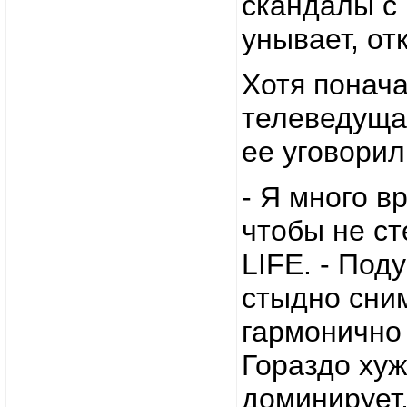
скандалы с
унывает, от
Хотя понача
телеведуща
ее уговорил
- Я много в
чтобы не ст
LIFE. - Под
стыдно сни
гармонично
Гораздо хуж
доминирует,