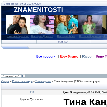
Воскресенье, 09.08.2026, 09:25
ZNAMENITOSTI
Наташа Королева
Виктория Дайнеко
Виктория Боня
Наташа Королева
На
ГЛАВНАЯ
Все новости
|
Шоу-бизнес
|
Юмор
|
Кино Т
1
Страница
1
из
1
Форум
»
Известные люди
»
Телевидение
»
Тина Канделаки (1975)
(телеведущая)
123
Дата: Понедельник, 07.09.2009, 00:
Тина Кан
Группа: Удаленные