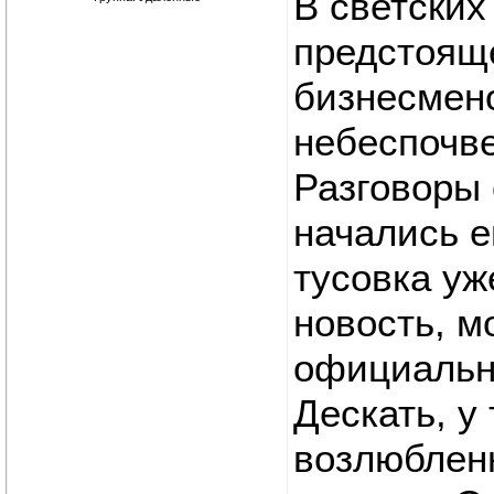
В светских
предстояще
бизнесмен
небеспочв
Разговоры 
начались е
тусовка уж
новость, м
официально
Дескать, у
возлюблен