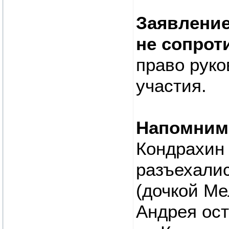
Заявление
не сопрот
право руко
участия.
Напомним
Кондрахин 
разъехалис
(дочкой М
Андрея ос