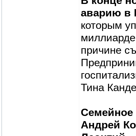
В конце н
аварию в 
которым у
миллиарде
причине съ
Предприни
госпитализ
Тина Канде
Семейное
Андрей Ко