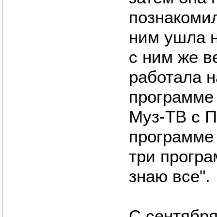
познакомил
ним ушла н
с ним же в
работала н
программе 
Mуз-ТВ с П
программе 
три програ
знаю все".
С сентября