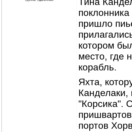
Тина Кандел
поклонника 
пришло пиьс
прилагались
котором бы
место, где 
корабль.
Яхта, котор
Канделаки,
"Корсика". 
пришвартов
портов Хорв