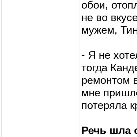
обои, отоп
не во вкус
мужем, Тин
- Я не хот
тогда Канд
ремонтом в
мне пришло
потеряла к
Речь шла 