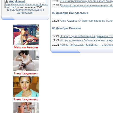
10:32
212-килограммовому российскому бойцу
10:28
Дмитрий Шепелев прервал молчание об
Для добавления необходима
авторизация
09 Декабря, Понедельник
16:25
Анна Ардова: «У меня так давно не было
06 Декабря, Пятница
12:21
Почему одна любовница Евдокимова отсу
12:41
«Изнасилование» Лободы вызвало скан
12:21
Легкоатлетка Дарья Клишина — о жизни 
Максим Аверин
Тина Канделаки
Тина Канделаки