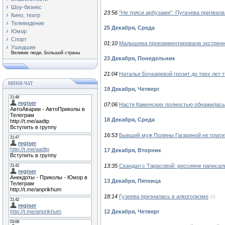
Шоу-бизнес
23:56
"Не тряси арбузами": Пугачева призвала
Кино, театр
Телевидение
25 Декабря, Среда
Юмор
Спорт
01:10
Малышева прокомментировала экстренн
Ушедшие
Великие люди, Большой страны
23 Декабря, Понедельник
21:04
Наталье Бочкаревой грозит до трех лет
МИНИ-ЧАТ
19 Декабря, Четверг
07:06
Настя Каменских полностью обнажилась
18 Декабря, Среда
16:53
Бывший муж Полины Гагариной не плати
17 Декабря, Вторник
13:35
Скандал с Тарасовой: россияне написал
13 Декабря, Пятница
18:14
Гузеева призналась в алкоголизме
(0)
12 Декабря, Четверг