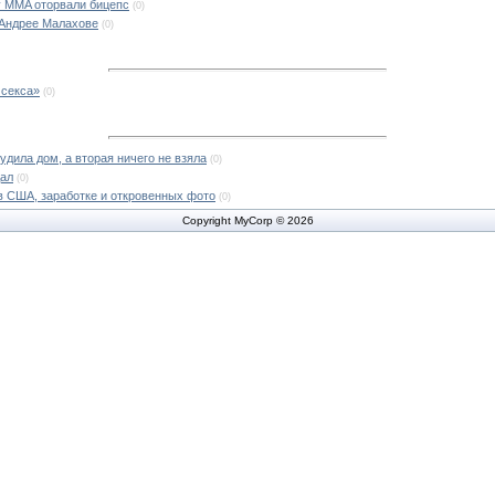
 MMA оторвали бицепс
(0)
 Андрее Малахове
(0)
 секса»
(0)
дила дом, а вторая ничего не взяла
(0)
дал
(0)
в США, заработке и откровенных фото
(0)
Copyright MyCorp © 2026