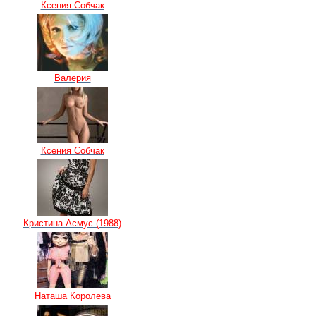
Ксения Собчак
Валерия
Ксения Собчак
Кристина Асмус (1988)
Наташа Королева