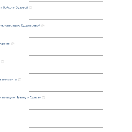
 к бойкоту Бузовой
(0)
ую операцию Кудрявцевой
(0)
 тюрьмы
(0)
(0)
т алименты
(0)
и петицию Путину и Эрнсту
(0)