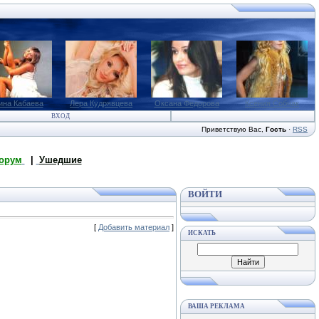
ина Кабаева
Лера Кудрявцева
Оксана Федорова
Ксения Собчак
ВХОД
Приветствую Вас
,
Гость
·
RSS
орум
|
Ушедшие
ВОЙТИ
[
Добавить материал
]
ИСКАТЬ
ВАША РЕКЛАМА