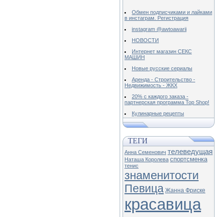
Обмен подписчиками и лайками
в инстаграм. Регистрация
instagram @awtoawarii
НОВОСТИ
Интернет магазин СЕКС
МАШИН
Новые русские сериалы
Аренда - Строительство -
Недвижимость - ЖКХ
20% с каждого заказа -
партнерская программа Top Shop!
Кулинарные рецепты
ТЕГИ
телеведущая
Анна Семенович
спортсменка
Наташа Королева
тенис
знаменитости
Певица
Жанна Фриске
красавица