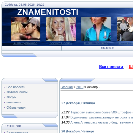
Суббота, 08.08.2026, 10:26
ZNAMENITOSTI
Анна Курникова
Ксения Собчак
Юлия Савичева
Анна Се
ГЛАВНАЯ
Все новости
|
Ш
Все новости
Главная
»
2019
»
Декабрь
Фотоальбомы
Форум
------------
27 Декабря, Пятница
Объявления
21:22
Тарасову выписали более 500 штрафов
17:04
Водонаева призвала женщин не рожать в
14:36
Алена Апина рассказала о бедственном 
КАТЕГОРИИ
26 Декабря, Четверг
Знаменитости