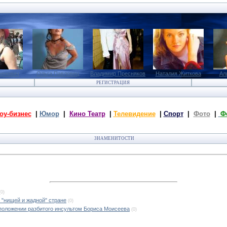
менович
Ольга Павловец
Владимир Пресняков
Наталия Житкова
Ал
РЕГИСТРАЦИЯ
оу-бизнес
|
Юмор
|
Кино Театр
|
Телевидение
|
Спорт
|
Фото
|
Ф
ЗНАМЕНИТОСТИ
(0)
 "нищей и жадной" стране
(0)
положении разбитого инсультом Бориса Моисеева
(0)