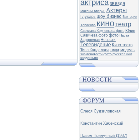
актриса
звезда
Актеры
Максим Аверин
шоу бизнес
Глухарь
Виктория
кино
театр
Тарасова
Юлия
Светлана Ходченкова фото
фото
Савичева фото
Настя
Новости
Задорожная
Телевидение
Кино театр
модель
Тина Канделаки
Спорт
знаменитости фото
русская ким
кардашьян
НОВОСТИ
ФОРУМ
Олеся Судзиловская
Константин Хабенский
Павел Прилучный (1987)