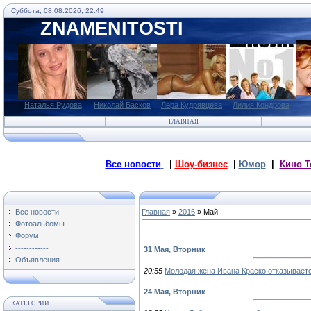
Суббота, 08.08.2026, 22:49
ZNAMENITOSTI
Наталья Рудова
Николай Басков
Лера Кудрявцева
Лилия Кондрова
ГЛАВНАЯ
Все новости
|
Шоу-бизнес
|
Юмор
|
Кино Т
Все новости
Главная
»
2016
»
Май
Фотоальбомы
Форум
------------
31 Мая, Вторник
Объявления
20:55
Молодая жена Ивана Краско отказываетс
24 Мая, Вторник
КАТЕГОРИИ