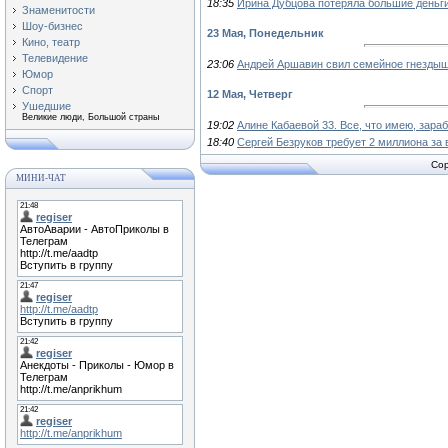
18:35
Ирина Дубцова потеряла большие деньг
Знаменитости
Шоу-бизнес
23 Мая, Понедельник
Кино, театр
Телевидение
23:06
Андрей Аршавин свил семейное гнездыш
Юмор
Спорт
12 Мая, Четверг
Ушедшие
Великие люди, Большой страны
19:02
Алине Кабаевой 33. Все, что имею, зар
18:40
Сергей Безруков требует 2 миллиона за
Cop
МИНИ-ЧАТ