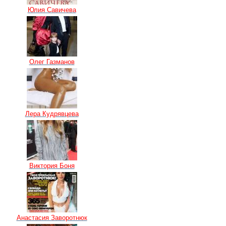
Юлия Савичева
Олег Газманов
Лера Кудрявцева
Виктория Боня
Анастасия Заворотнюк