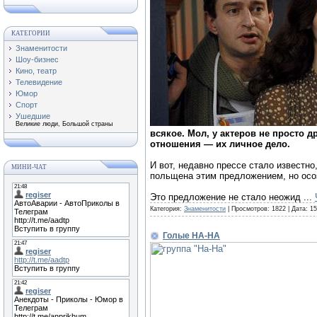
КАТЕГОРИИ
Знаменитости
Шоу-бизнес
Кино, театр
Телевидение
Юмор
Спорт
Ушедшие
Великие люди, Большой страны
всякое. Мол, у актеров не просто 
отношения — их личное дело.
И вот, недавно прессе стало известн
МИНИ-ЧАТ
польщена этим предложением, но осо
Это предложение не стало неожид
...
Категория:
Знаменитости
| Просмотров: 1822 | Дата:
15
Голые НА-НА