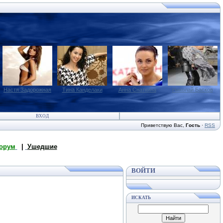
Настя Задорожная
Тина Канделаки
Анна Снаткина
Николай Басков
ВХОД
Приветствую Вас
,
Гость
·
RSS
орум
|
Ушедшие
ВОЙТИ
ИСКАТЬ