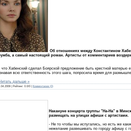
Об отношениях между Константином Хабе
дружба, а самый настоящий роман. Артисты от комментариев воздерж
о, что Хабенский сделал Боярской предложение быть крестной матерью е
знавая всю ответственность этого шага, попросила время для размышле
Читать дальше »
.04.2009
| Рейтинг: 0.0/0 |
Комментарии (0)
Накануне концерта группы "На-На" в Минс
размещать на улицах афиши с артистами.
- Не то чтобы мы испугались, но есть же как
нежелание развешивать по городу афишу с г