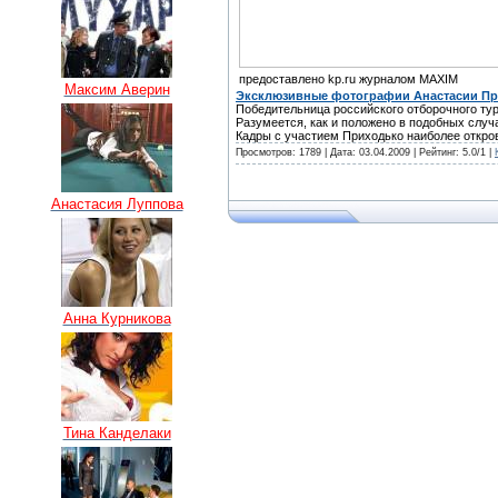
предоставлено kp.ru журналом MAXIM
Максим Аверин
Эксклюзивные фотографии Анастасии Пр
Победительница российского отборочного ту
Разумеется, как и положено в подобных случ
Кадры с участием Приходько наиболее откров
Просмотров: 1789 | Дата:
03.04.2009
| Рейтинг: 5.0/1 |
Анастасия Луппова
Анна Курникова
Тина Канделаки