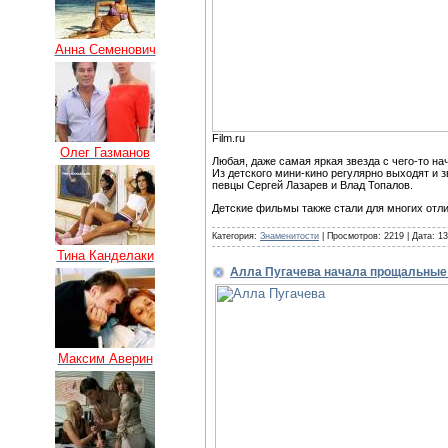
Анна Семенович
Film.ru
Олег Газманов
Любая, даже самая яркая звезда с чего-то н
Из детского мини-кино регулярно выходят и з
певцы Сергей Лазарев и Влад Топалов.
Детские фильмы также стали для многих отл
Категория:
Знаменитости
| Просмотров: 2219 | Дата:
13
Тина Канделаки
Алла Пугачева начала прощальные
Максим Аверин