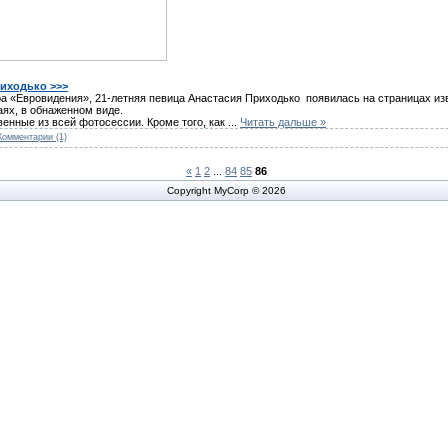
иходько >>>
ра «Евровидения», 21-летняя певица Анастасия Приходько появилась на страницах из
аях, в обнаженном виде.
енные из всей фотосессии. Кроме того, как
...
Читать дальше »
Комментарии (1)
«
1
2
...
84
85
86
Copyright MyCorp © 2026