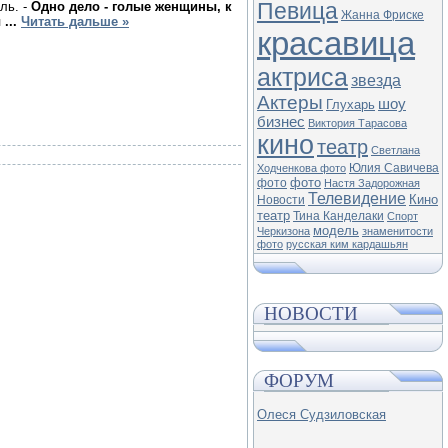
Певица
ль. -
Одно дело - голые женщины, к
Жанна Фриске
ы
...
Читать дальше »
красавица
актриса
звезда
Актеры
шоу
Глухарь
бизнес
Виктория Тарасова
кино
театр
Светлана
Юлия Савичева
Ходченкова фото
фото
фото
Настя Задорожная
Телевидение
Кино
Новости
театр
Тина Канделаки
Спорт
модель
Черкизона
знаменитости
фото
русская ким кардашьян
НОВОСТИ
ФОРУМ
Олеся Судзиловская