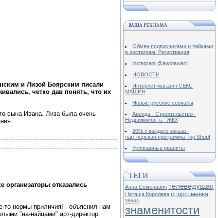
ВАША РЕКЛАМА
Обмен подписчиками и лайками
в инстаграм. Регистрация
instagram @awtoawarii
НОВОСТИ
нским и Лизой Боярским писали
Интернет магазин СЕКС
ивались, четко дав понять, что их
МАШИН
Новые русские сериалы
го сына Ивана. Лиза была очень
Аренда - Строительство -
Недвижимость - ЖКХ
ния.
20% с каждого заказа -
партнерская программа Top Shop!
Кулинарные рецепты
ТЕГИ
ке организаторы отказались
телеведущая
Анна Семенович
спортсменка
Наташа Королева
тенис
ие-то нормы приличия! - объяснил нам
знаменитости
олыми "на-найцами" арт-директор