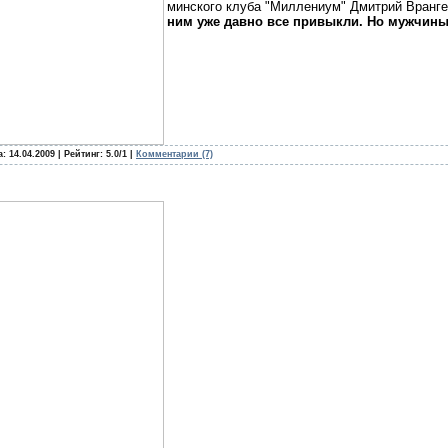
минского клуба "Миллениум" Дмитрий Вранге
ним уже давно все привыкли. Но мужчин
а:
14.04.2009
| Рейтинг: 5.0/1 |
Комментарии (7)