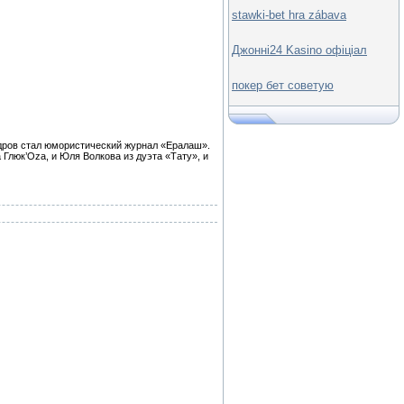
stawki-bet hra zábava
Джонні24 Kasino офіціал
покер бет советую
адров стал юмористический журнал «Ералаш».
 Глюк’Оzа, и Юля Волкова из дуэта «Тату», и