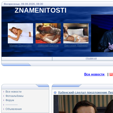
Воскресенье, 09.08.2026, 08:30
ZNAMENITOSTI
Мария Шарапова
Николай Басков
Виктория Дайнеко
Зна
ГЛАВНАЯ
Все новости
|
Ш
Все новости
Хабенский сделал предложение Лиз
Фотоальбомы
Форум
------------
Объявления