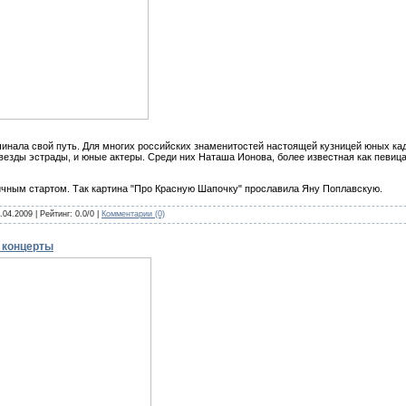
ачинала свой путь. Для многих российских знаменитостей настоящей кузницей юных к
везды эстрады, и юные актеры. Среди них Наташа Ионова, более известная как певица
ичным стартом. Так картина "Про Красную Шапочку" прославила Яну Поплавскую.
.04.2009
| Рейтинг: 0.0/0 |
Комментарии (0)
 концерты