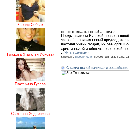
Ксения Собчак
фото с официального сайта "Дома 2"
Представители Русской православно
закрыт", - заявил новый председател
частная жизнь людей, их разборки и 
христианской и общечеловеческой нра
...
Читать дальше »
Глюкоза (Наталья Ионова)
Категория:
Знаменитости
| Просмотров: 1836 | Дата:
14
С каких ролей начинали российские
Екатерина Гусева
Светлана Ходченкова