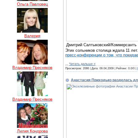
Ольга Павловец
Валерия
Дмитрий Салтыковский/Коммерсантъ
Этих сольников столица ждала 11 лет
пресс-конференции о том, что покидае
...
Читать дальше »
Владимир Пресняков
Просмотров: 2086 | Дата:
09.04.2009
| Рейтинг: 0.0/0 |
Анастасия Приходько разделась дл
Владимир Пресняков
Лилия Кондрова