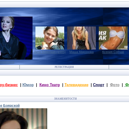
Лиза Боярская (1985)
Маша Миронова
Ксения Собчак
менитости
РЕГИСТРАЦИЯ
оу-бизнес
|
Юмор
|
Кино Театр
|
Телевидение
|
Спорт
|
Фото
|
Ф
ЗНАМЕНИТОСТИ
е Боярской