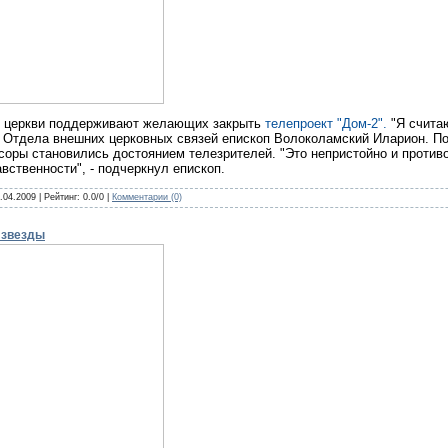
й церкви поддерживают желающих закрыть
телепроект "Дом-2".
"Я считаю
ь Отдела внешних церковных связей епископ Волоколамский Иларион. По
ссоры становились достоянием телезрителей. "Это непристойно и прот
вственности", - подчеркнул епископ.
.04.2009
| Рейтинг: 0.0/0 |
Комментарии (0)
 звезды