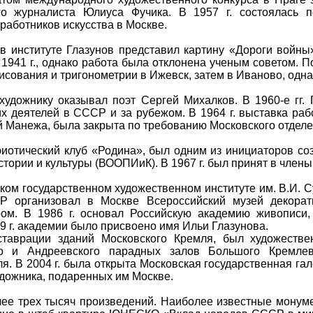
го журналиста Юлиуса Фучика. В 1957 г. состоялась 
работников искусства в Москве.
в институте Глазунов представил картину «Дороги войны
 1941 г., однако работа была отклонена ученым советом. П
сования и тригонометрии в Ижевск, затем в Иваново, однак
художнику оказывал поэт Сергей Михалков. В 1960-е гг. 
х деятелей в СССР и за рубежом. В 1964 г. выставка раб
 Манежа, была закрыта по требованию Московского отделе
триотический клуб «Родина», был одним из инициаторов соз
тории и культуры (ВООПИиК). В 1967 г. был принят в член
ком государственном художественном институте им. В.И. С
Р организовал в Москве Всероссийский музей декорати
ром. В 1986 г. основал Российскую академию живописи,
9 г. академии было присвоено имя Ильи Глазунова.
еставрации зданий Московского Кремля, был художеств
ого и Андреевского парадных залов Большого Кремле
я. В 2004 г. была открыта Московская государственная га
дожника, подаренных им Москве.
лее трех тысяч произведений. Наиболее известные монум