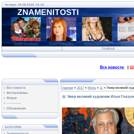
Четверг, 06.08.2026, 01:10
ZNAMENITOSTI
Лилия Кондрова
Юлия Савичева
Анна Семенович
Анфиса 
ГЛАВНАЯ
Все новости
|
Ш
Все новости
Главная
»
2017
»
Июль
»
11
» Умер великий худ
Фотоальбомы
Умер великий художник Илья Глазун
Форум
------------
Объявления
КАТЕГОРИИ
Знаменитости