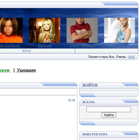
ия Кондрова
Валерия
Ольга Павловец
Светлана Ходченкова
ВХОД
Приветствую Вас
,
Гость
·
RSS
орум
|
Ушедшие
ВОЙТИ
21:41
ИСКАТЬ
ВАША РЕКЛАМА