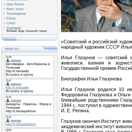
Шоу-бизнес
Кино, театр
Телевидение
Юмор
Спорт
Ушедшие
Великие люди, Большой страны
«Советский и российский худож
народный художник СССР Илья 
МИНИ-ЧАТ
Илья Глазунов — советский и
живописи, ваяния и зодчес
Государственной премии Россий
Биография Ильи Глазунова
Илья Глазунов родился 10 ию
Федоровича Глазунова и Ольги 
ближайшие родственники Глазу
1944 г., поступил в художеств
И. Е. Репина.
Глазунов окончил Институт жив
академический институт живопис
В 1956 г. Глазунов стал лаур