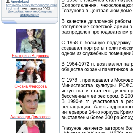
Сопротивления, чехословацко
Глазунова в Центральном доме 
Для добавления необходима
авторизация
В качестве дипломной работы 
отступление советской армии в
распределен преподавателем ри
С 1958 г. большую поддержку 
создавал портреты политически
одном из служебных помещений
Екатерина Андреева
В 1964-1972 гг. возглавлял па
общества охраны памятников ис
С 1978 г. преподавал в Московс
Министерства культуры РСФС
Оксана Федорова
искусства и стал его директо
бессменным ее ректором. В 200
В 1990-е гг. участвовал в р
реставрации Александровск
интерьеров 14-го корпуса Кремл
Александр Домогаров
выставлены более 300 работ ху
Глазунов является автором бо