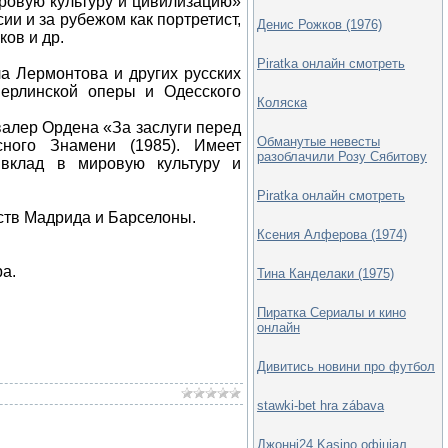
ровую культуру и цивилизацию»
ии и за рубежом как портретист,
Денис Рожков (1976)
ов и др.
Piratka онлайн смотреть
а Лермонтова и других русских
Берлинской оперы и Одесского
Коляска
валер Ордена «За заслуги перед
Обманутые невесты
сного Знамени (1985). Имеет
разоблачили Розу Сябитову
вклад в мировую культуру и
Piratka онлайн смотреть
ств Мадрида и Барселоны.
Ксения Алферова (1974)
а.
Тина Канделаки (1975)
Пиратка Сериалы и кино
онлайн
Дивитись новини про футбол
stawki-bet hra zábava
Джонні24 Kasino офіціал