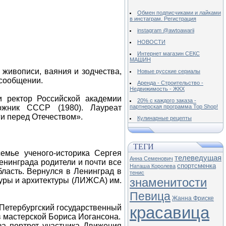
Обмен подписчиками и лайками
в инстаграм. Регистрация
instagram @awtoawarii
НОВОСТИ
Интернет магазин СЕКС
МАШИН
 живописи, ваяния и зодчества,
Новые русские сериалы
 сообщении.
Аренда - Строительство -
Недвижимость - ЖКХ
и ректор Российской академии
20% с каждого заказа -
ожник СССР (1980). Лауреат
партнерская программа Top Shop!
и перед Отечеством».
Кулинарные рецепты
ТЕГИ
емье ученого-историка Сергея
телеведущая
Анна Семенович
енинграда родители и почти все
спортсменка
Наташа Королева
ласть. Вернулся в Ленинград в
тенис
знаменитости
туры и архитектуры (ЛИЖСА) им.
Певица
Жанна Фриске
-Петербургский государственный
красавица
 в мастерской Бориса Иогансона.
за портрет участника Движения