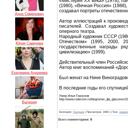
«Мистерия XX века» (1978), п
(1980), «Вечная Россия» (1988)
создавал портреты отечественн
Анна Семенович
Автор иллюстраций к произвед
писателей. Создавал художес
оперного театра.
Народный художник СССР (1980)
Отечеством» (1995, 2000, 2
Юлия Савичева
государственные награды р
цивилизацию» (1999).
Действительный член Российско
Автор книг воспоминаний «Дорог
Екатерина Андреева
Был женат на Нине Виноградовой
В последние годы его спутнице
Умер Илья Глазунов
http://www.rudecom.ru/blog/umer_ilja_glazunov/
Валерия
Категория
:
Ушедшие
|
Просмотров
: 1684 | |
Теги
:
знамен
Всего комментариев
:
0