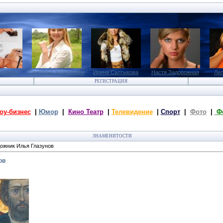
Чехова
Светлана Ходченкова
Ирина Салтыкова
Настя Задорожная
Лил
РЕГИСТРАЦИЯ
оу-бизнес
|
Юмор
|
Кино Театр
|
Телевидение
|
Спорт
|
Фото
|
Ф
ЗНАМЕНИТОСТИ
ожник Илья Глазунов
ов