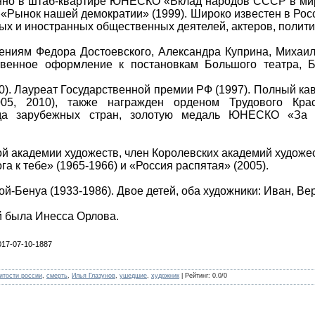
анно в штаб-квартире ЮНЕСКО «Вклад народов СССР в ми
, «Рынок нашей демократии» (1999). Широко известен в Росс
ых и иностранных общественных деятелей, актеров, политик
ениям Федора Достоевского, Александра Куприна, Михаил
твенное оформление к постановкам Большого театра, 
. Лауреат Государственной премии РФ (1997). Полный ка
005, 2010), также награжден орденом Трудового Кра
яда зарубежных стран, золотую медаль ЮНЕСКО «За 
й академии художеств, член Королевских академий художе
а к тебе» (1965-1966) и «Россия распятая» (2005).
-Бенуа (1933-1986). Двое детей, оба художники: Иван, Вер
й была Инесса Орлова.
2017-07-10-1887
итости россии
,
смерть
,
Илья Глазунов
,
ушедшие
,
художник
|
Рейтинг
:
0.0
/
0