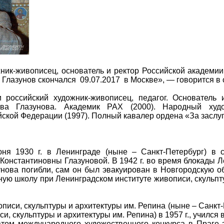
ник-живописец, основатель и ректор Российской академии
Глазунов скончался 09.07.2017 в Москве», — говорится в
 российский художник-живописец, педагог. Основатель 
тва Глазунова. Академик РАХ (2000). Народный худ
ской Федерации (1997). Полный кавалер ордена «За заслуг
ня 1930 г. в Ленинграде (ныне – Санкт-Петербург) в с
Константиновны Глазуновой. В 1942 г. во время блокады Л
нова погибли, сам он был эвакуирован в Новгородскую об
енную школу при Ленинградском институте живописи, скульп
описи, скульптуры и архитектуры им. Репина (ныне – Санкт
и, скульптуры и архитектуры им. Репина) в 1957 г., учился
еатом международного художественного конкурса в Праге 