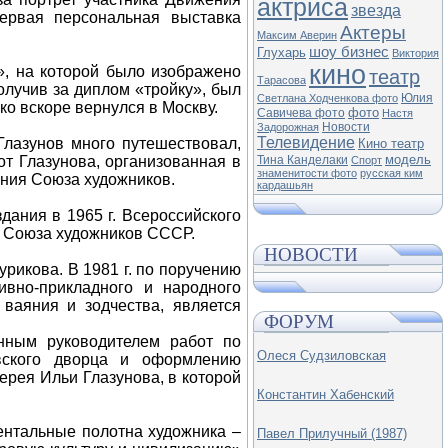
актриса
звезда
первая персональная выставка
Актеры
Максим Аверин
шоу бизнес
Глухарь
Виктория
кино
», на которой было изображено
театр
Тарасова
олучив за диплом «тройку», был
Юлия
Светлана Ходченкова фото
о вскоре вернулся в Москву.
фото
Савичева фото
Настя
Новости
Задорожная
Телевидение
Глазунов много путешествовал,
Кино театр
модель
от Глазунова, организованная в
Тина Канделаки
Спорт
знаменитости фото
русская ким
ния Союза художников.
кардашьян
дания в 1965 г. Всероссийского
ы Союза художников СССР.
НОВОСТИ
урикова. В 1981 г. по поручению
вно-прикладного и народного
 ваяния и зодчества, является
ФОРУМ
енным руководителем работ по
Олеся Судзиловская
вского дворца и оформлению
лерея Ильи Глазунова, в которой
Константин Хабенский
ентальные полотна художника –
Павел Прилучный (1987)