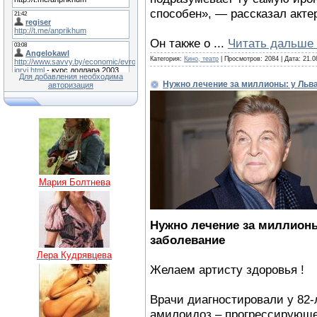
способен», — рассказал акте
Он также о
...
Читать дальше 
Категория:
Кино, театр
| Просмотров: 2084 | Дата:
21.0
Для добавления необходима
Нужно лечение за миллионы: у Льв
авторизация
Мария Болтнева
Нужно лечение за миллион
заболевание
Лера Кудрявцева
Желаем артисту здоровья !
Врачи диагностировали у 82-
амилоидоз – прогрессирующе