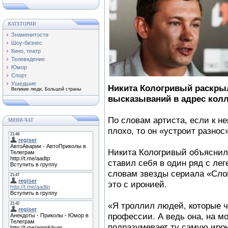
КАТЕГОРИИ
Знаменитости
Шоу-бизнес
Кино, театр
Телевидение
Юмор
Спорт
Ушедшие
Никита Кологривый раскры
Великие люди, Большой страны
высказываний в адрес колл
По словам артиста, если к н
МИНИ-ЧАТ
плохо, то он «устроит разнос
Никита Кологривый объяснил,
ставил себя в один ряд с ле
словам звезды сериала «Слов
это с иронией.
«Я троллил людей, которые ч
профессии. А ведь она, на мо
подразумевает ту самую ирон