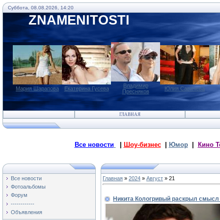
Суббота, 08.08.2026, 14:20
ZNAMENITOSTI
Владимир
Мария Шарапова
Екатерина Гусева
Юлия Савичева
Пресняков
ГЛАВНАЯ
Все новости
|
Шоу-бизнес
|
Юмор
|
Кино Т
Все новости
Главная
»
2024
»
Август
»
21
Фотоальбомы
Форум
Никита Кологривый раскрыл смысл 
------------
Объявления