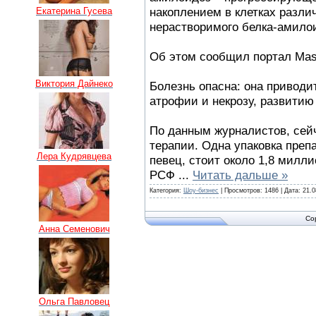
накоплением в клетках разли
Екатерина Гусева
нерастворимого белка-амило
Об этом сообщил портал Mas
Виктория Дайнеко
Болезнь опасна: она приводи
атрофии и некрозу, развитию
По данным журналистов, сей
терапии. Одна упаковка преп
Лера Кудрявцева
певец, стоит около 1,8 милл
РСФ
...
Читать дальше »
Категория:
Шоу-бизнес
| Просмотров: 1486 | Дата:
21.0
Co
Анна Семенович
Ольга Павловец