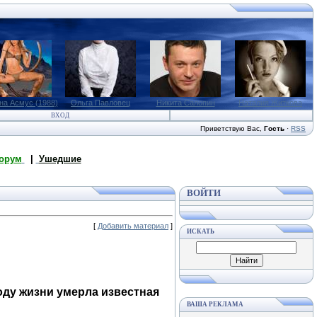
на Асмус (1988)
Ольга Павловец
Никита Салопин
Наталия Житкова
ВХОД
Приветствую Вас
,
Гость
·
RSS
орум
|
Ушедшие
ВОЙТИ
[
Добавить материал
]
ИСКАТЬ
у жизни умерла известная
ВАША РЕКЛАМА