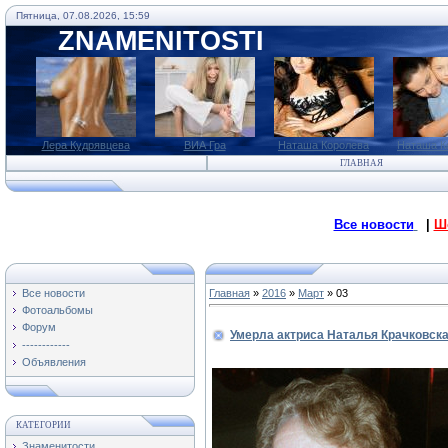
Пятница, 07.08.2026, 15:59
ZNAMENITOSTI
Лера Кудрявцева
ВИА Гра
Наташа Королева
Наташа К
ГЛАВНАЯ
Все новости
|
Ш
Все новости
Главная
»
2016
»
Март
»
03
Фотоальбомы
Форум
Умерла актриса Наталья Крачковск
------------
Объявления
КАТЕГОРИИ
Знаменитости