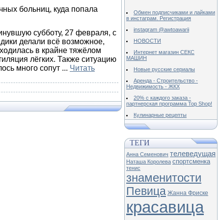
чных больниц, куда попала
Обмен подписчиками и лайками
в инстаграм. Регистрация
instagram @awtoawarii
инувшую субботу, 27 февраля, с
дики делали всё возможное,
НОВОСТИ
аходилась в крайне тяжёлом
Интернет магазин СЕКС
тиляция лёгких. Также ситуацию
МАШИН
лось много сопут
...
Читать
Новые русские сериалы
Аренда - Строительство -
Недвижимость - ЖКХ
20% с каждого заказа -
партнерская программа Top Shop!
Кулинарные рецепты
ТЕГИ
телеведущая
Анна Семенович
спортсменка
Наташа Королева
тенис
знаменитости
Певица
Жанна Фриске
красавица