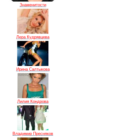
Знаменитости
Лера Кудрявцева
Ирина Салтыкова
Лилия Кондрова
Владимир Пресняков