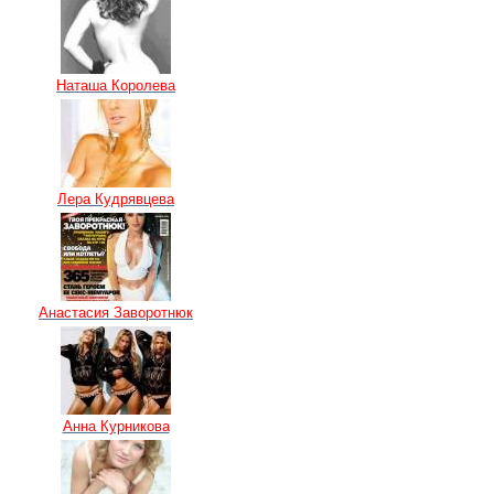
Наташа Королева
Лера Кудрявцева
Анастасия Заворотнюк
Анна Курникова