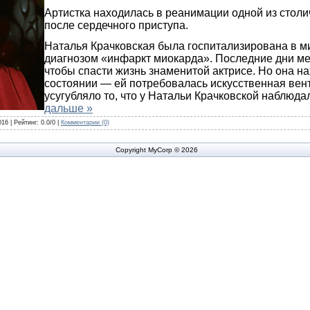
Артистка находилась в реанимации одной из столи
после сердечного приступа.
Наталья Крачковская была госпитализирована в м
диагнозом «инфаркт миокарда». Последние дни ме
чтобы спасти жизнь знаменитой актрисе. Но она н
состоянии — ей потребовалась искусственная вен
усугубляло то, что у Натальи Крачковской наблюда
дальше »
016
| Рейтинг: 0.0/0 |
Комментарии (0)
Copyright MyCorp © 2026