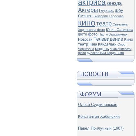
актриса
звезда
Актеры
шоу
Глухарь
бизнес
Виктория Тарасова
кино
театр
Светлана
Юлия Савичева
Ходченкова фото
фото
фото
Настя Задорожная
Телевидение
Кино
Новости
театр
Тина Канделаки
Спорт
модель
Черкизона
знаменитости
фото
русская ким кардашьян
НОВОСТИ
ФОРУМ
Олеся Судзиловская
Константин Хабенский
Павел Прилучный (1987)