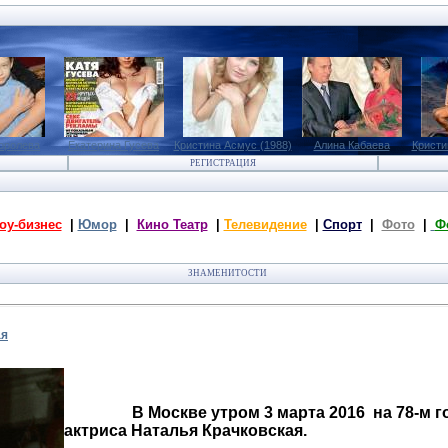
оролева
Екатерина Гусева
Кристина Асмус (1988)
Алина Кабаева
Кристи
РЕГИСТРАЦИЯ
оу-бизнес
|
Юмор
|
Кино Театр
|
Телевидение
|
Спорт
|
Фото
|
Ф
ЗНАМЕНИТОСТИ
ая
В Москве утром 3 марта 2016 на 78-м год
актриса Наталья Крачковская.