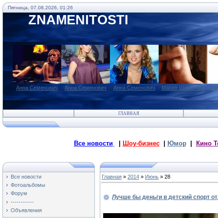
Пятница, 07.08.2026, 01:26
ZNAMENITOSTI
Анна Семенович
Анна Семенович
Анна Семенович
Мария Шарапова
Ан
ГЛАВНАЯ
Все новости
|
Шоу-бизнес
|
Юмор
|
Кино Т
Все новости
Главная
»
2014
»
Июнь
»
28
Фотоальбомы
Форум
Лучше бы деньги в детский спорт о
------------
Объявления