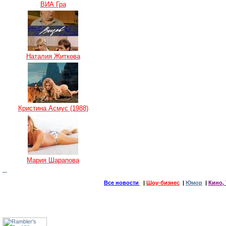
ВИА Гра
Наталия Житкова
Кристина Асмус (1988)
Мария Шарапова
Все новости
|
Шоу-бизнес
|
Юмор
|
Кино, 