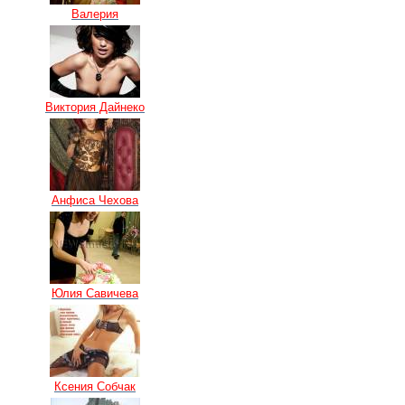
Валерия
Виктория Дайнеко
Анфиса Чехова
Юлия Савичева
Ксения Собчак