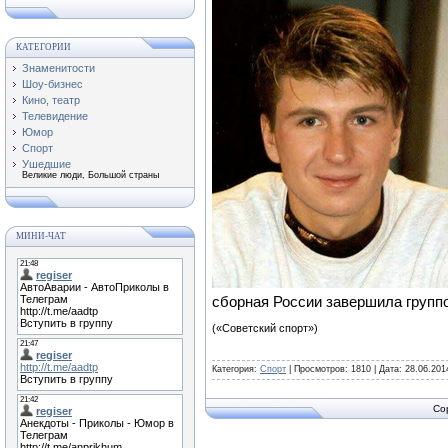
КАТЕГОРИИ
Знаменитости
Шоу-бизнес
Кино, театр
Телевидение
Юмор
Спорт
Ушедшие
Великие люди, Большой страны
МИНИ-ЧАТ
сборная России завершила группо
(«Советский спорт»)
Категория:
Спорт
| Просмотров: 1810 | Дата:
28.06.201
Co