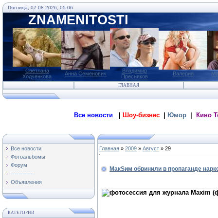
Пятница, 07.08.2026, 05:06
ZNAMENITOSTI
Светлана
Владимир
Анна Семенович
Валерия
Ма
Ходченкова
Пресняков
ГЛАВНАЯ
Все новости
|
Шоу-бизнес
|
Юмор
|
Кино Т
Все новости
Главная
»
2009
»
Август
»
29
Фотоальбомы
Форум
МакSим обвинили в пропаганде нарко
------------
Объявления
КАТЕГОРИИ