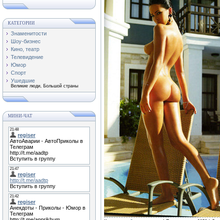
КАТЕГОРИИ
Знаменитости
Шоу-бизнес
Кино, театр
Телевидение
Юмор
Спорт
Ушедшие
Великие люди, Большой страны
МИНИ-ЧАТ