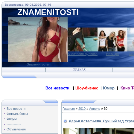
Воскресенье, 09.08.2026, 07:46
ZNAMENITOSTI
Анастасия Луппова
ВИА Гра
Ма
Знаменитости
ГЛАВНАЯ
Все новости
|
Шоу-бизнес
|
Юмор
|
Кино Т
Все новости
Главная
»
2010
»
Апрель
»
30
Фотоальбомы
Форум
Дарья Астафьева. Лучший зад Укра
------------
Объявления