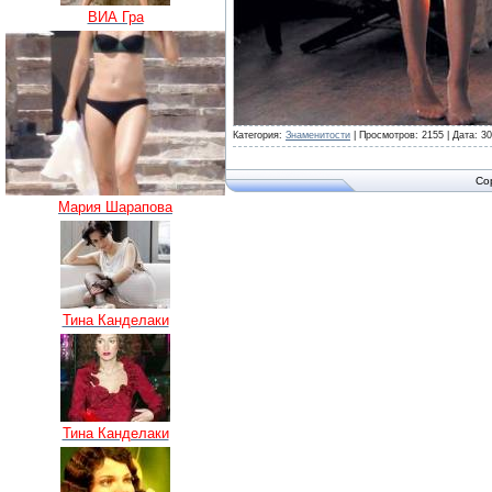
ВИА Гра
Категория:
Знаменитости
| Просмотров: 2155 | Дата:
30
Co
Мария Шарапова
Тина Канделаки
Тина Канделаки